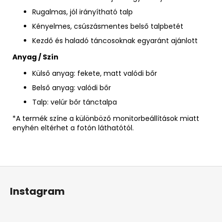
Rugalmas, jól irányítható talp
Kényelmes, csúszásmentes belső talpbetét
Kezdő és haladó táncosoknak egyaránt ajánlott
Anyag / Szín
Külső anyag: fekete, matt valódi bőr
Belső anyag: valódi bőr
Talp: velúr bőr tánctalpa
*A termék színe a különböző monitorbeállítások miatt
enyhén eltérhet a fotón láthatótól.
L
á
Instagram
b
l