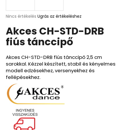
A
A
Nincs értékelés
Ugrás az értékeléshez
termék
j
Akces CH-STD-DRB
átlagos
á
értékelése
n
fiús tánccipő
5-
l
ből
j
0,0
u
csillag.
Akces CH-STD-DRB fiús tánccipő 2,5 cm
k
sarokkal. Kézzel készített, stabil és kényelmes
modell edzésekhez, versenyekhez és
fellépésekhez.