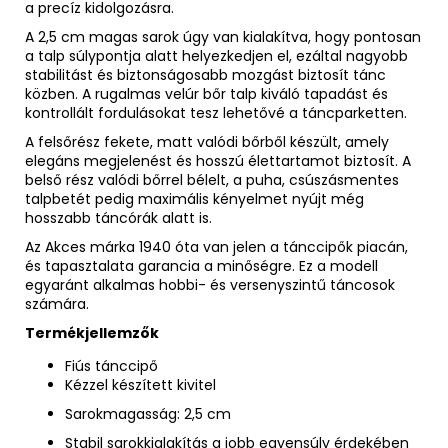
a precíz kidolgozásra.
A 2,5 cm magas sarok úgy van kialakítva, hogy pontosan
a talp súlypontja alatt helyezkedjen el, ezáltal nagyobb
stabilitást és biztonságosabb mozgást biztosít tánc
közben. A rugalmas velúr bőr talp kiváló tapadást és
kontrollált fordulásokat tesz lehetővé a táncparketten.
A felsőrész fekete, matt valódi bőrből készült, amely
elegáns megjelenést és hosszú élettartamot biztosít. A
belső rész valódi bőrrel bélelt, a puha, csúszásmentes
talpbetét pedig maximális kényelmet nyújt még
hosszabb táncórák alatt is.
Az Akces márka 1940 óta van jelen a tánccipők piacán,
és tapasztalata garancia a minőségre. Ez a modell
egyaránt alkalmas hobbi- és versenyszintű táncosok
számára.
Termékjellemzők
Fiús tánccipő
Kézzel készített kivitel
Sarokmagasság: 2,5 cm
Stabil sarokkialakítás a jobb egyensúly érdekében