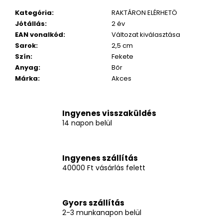
Kategória
:
RAKTÁRON ELÉRHETÖ
Jótállás
:
2 év
EAN vonalkód
:
Változat kiválasztása
Sarok
:
2,5 cm
Szín
:
Fekete
Anyag
:
Bőr
Márka
:
Akces
Ingyenes visszaküldés
14 napon belül
Ingyenes szállítás
40000 Ft vásárlás felett
Gyors szállítás
2-3 munkanapon belül