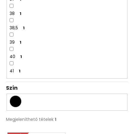
38
1
38,5
1
39
1
40
1
41
1
Szín
Megjeleníthető tételek
1