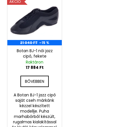
T
AKCIÓ
e
r
m
é
k
e
21 040 FT
–15 %
k
Botan BJ-1 női jazz
cipő, fekete
l
Raktáron
i
17 884 Ft
s
t
BŐVEBBEN
á
j
A Botan BJ-1 jazz cipő
saját cseh márkánk
a
kézzel készített
modellje. Puha
marhabőrből készült,
rugalmas kialakítással