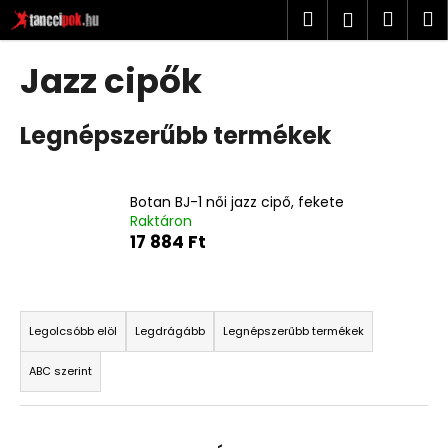
K
Ugrás
Keresés
Kosá
M
Bejelent
a
o
fő
Vissza
Vissza
s
tartalomhoz
Jazz cipők
á
M
r
Legnépszerűbb termékek
i
t
k
Botan BJ-1 női jazz cipő, fekete
e
Raktáron
r
17 884 Ft
e
s
T
?
e
Legolcsóbb elöl
Legdrágább
Legnépszerűbb termékek
r
ABC szerint
m
é
KERESÉS
k