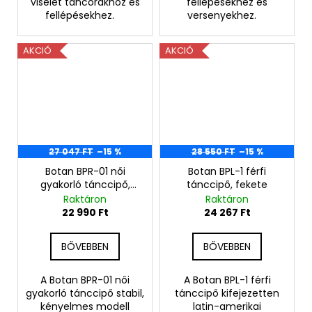
viselet táncórákhoz és
fellépésekhez és
fellépésekhez.
versenyekhez.
AKCIÓ
AKCIÓ
27 047 FT
–15 %
28 550 FT
–15 %
Botan BPR-01 női
Botan BPL-1 férfi
gyakorló tánccipő,
tánccipő, fekete
fekete
Raktáron
Raktáron
22 990 Ft
24 267 Ft
BŐVEBBEN
BŐVEBBEN
A Botan BPR-01 női
A Botan BPL-1 férfi
gyakorló tánccipő stabil,
tánccipő kifejezetten
kényelmes modell
latin-amerikai