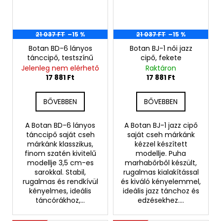
21 037 FT
–15 %
21 037 FT
–15 %
Botan BD-6 lányos
Botan BJ-1 női jazz
tánccipő, testszínű
cipő, fekete
Jelenleg nem elérhető
Raktáron
17 881 Ft
17 881 Ft
BŐVEBBEN
BŐVEBBEN
A Botan BD-6 lányos
A Botan BJ-1 jazz cipő
tánccipő saját cseh
saját cseh márkánk
márkánk klasszikus,
kézzel készített
finom szatén kivitelű
modellje. Puha
modellje 3,5 cm-es
marhabőrből készült,
sarokkal. Stabil,
rugalmas kialakítással
rugalmas és rendkívül
és kiváló kényelemmel,
kényelmes, ideális
ideális jazz tánchoz és
táncórákhoz,...
edzésekhez....