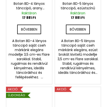
Botan BD-4 lányos
Botan BD-5 lányos
tánccipő, arany
tánccipő, ezüstszínű
színben
Raktáron
Raktáron
17 881 Ft
17 881 Ft
BŐVEBBEN
BŐVEBBEN
A Botan BD-4 lányos
A Botan BD-5 lányos
tánccipő saját cseh
tánccipő saját cseh
márkánk elegáns
márkánk elegáns, ezüst
modellje 3,5 cm-es Flare
brokát kivitelű modellje
sarokkal. Stabil,
3,5 cm-es Flare sarokkal.
rugalmas és rendkívül
Stabil, rugalmas és
kényelmes, ideális
rendkívül kényelmes,
táncórákhoz és
ideális táncórákhoz és...
fellépésekhez. ...
AKCIÓ
AKCIÓ
ÚJDONSÁG