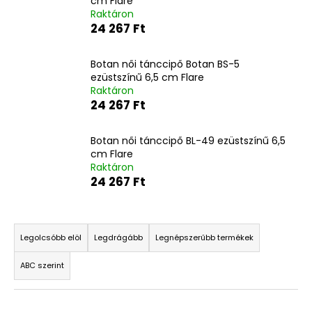
cm Flare
Raktáron
24 267 Ft
A
j
Botan női tánccipő Botan BS-5
á
ezüstszínű 6,5 cm Flare
n
Raktáron
l
24 267 Ft
j
u
Botan női tánccipő BL-49 ezüstszínű 6,5
k
cm Flare
Raktáron
24 267 Ft
T
e
Legolcsóbb elöl
Legdrágább
Legnépszerűbb termékek
r
ABC szerint
m
é