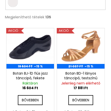
Megjeleníthető tételek
135
T
AKCIÓ
AKCIÓ
e
r
m
é
k
e
19 534 FT
–15 %
21 037 FT
–15 %
k
Botan BJ-1D fiús jazz
Botan BD-1 lányos
tánccipő, fekete
tánccipő, testszínű
l
Raktáron
Jelenleg nem elérhető
i
16 604 Ft
17 881 Ft
s
t
BŐVEBBEN
BŐVEBBEN
á