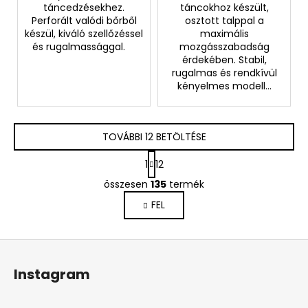
táncedzésekhez.
táncokhoz készült,
Perforált valódi bőrből
osztott talppal a
készül, kiváló szellőzéssel
maximális
és rugalmassággal.
mozgásszabadság
érdekében. Stabil,
rugalmas és rendkívül
kényelmes modell...
TOVÁBBI 12 BETÖLTÉSE
L
1
12
a
L
p
összesen
135
termék
i
o
FEL
s
z
á
t
s
a
L
i
á
r
Instagram
b
á
n
l