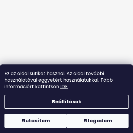
y
é
í
c
t
á
s
e
l
e
m
e
i
Ez az oldal sütiket hasznal. Az oldal további
használatával eggyetért használatukkal. Több
informaciért kattintson
IDE
.
Kövessen minket az Instagramon
Beállítások
Shoptet készítette
Copyright 2026
tanccipok.hu
. Minden jog fenntartva.
Elutasítom
Elfogadom
Süti beállítások szerkesztése