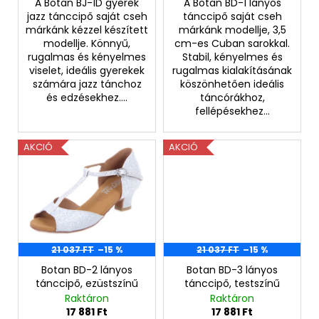
j
A Botan BJ-1D gyerek
A Botan BD-1 lányos
jazz tánccipő saját cseh
tánccipő saját cseh
a
márkánk kézzel készített
márkánk modellje, 3,5
modellje. Könnyű,
cm-es Cuban sarokkal.
rugalmas és kényelmes
Stabil, kényelmes és
viselet, ideális gyerekek
rugalmas kialakításának
számára jazz tánchoz
köszönhetően ideális
és edzésekhez....
táncórákhoz,
fellépésekhez...
AKCIÓ
AKCIÓ
21 037 FT
–15 %
21 037 FT
–15 %
Botan BD-2 lányos
Botan BD-3 lányos
tánccipő, ezüstszínű
tánccipő, testszínű
Raktáron
Raktáron
17 881 Ft
17 881 Ft