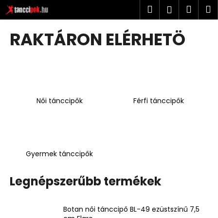
K
Ugrás
Keresés
Kosá
M
Bejelent
a
o
fő
Vissza
Vissza
s
tartalomhoz
RAKTÁRON ELÉRHETÖ
á
M
r
i
t
k
Női tánccipők
Férfi tánccipők
e
r
e
s
?
Gyermek tánccipők
Legnépszerűbb termékek
KERESÉS
Botan női tánccipő BL-49 ezüstszínű 7,5