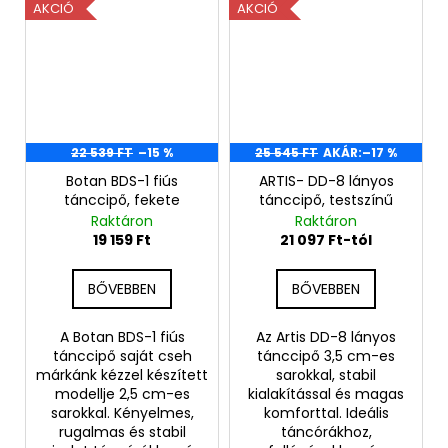
AKCIÓ
AKCIÓ
22 539 FT
–15 %
25 545 FT
AKÁR:
–17 %
Botan BDS-1 fiús
ARTIS- DD-8 lányos
tánccipő, fekete
tánccipő, testszínű
Raktáron
Raktáron
19 159 Ft
21 097 Ft-tól
BŐVEBBEN
BŐVEBBEN
A Botan BDS-1 fiús
Az Artis DD-8 lányos
tánccipő saját cseh
tánccipő 3,5 cm-es
márkánk kézzel készített
sarokkal, stabil
modellje 2,5 cm-es
kialakítással és magas
sarokkal. Kényelmes,
komforttal. Ideális
rugalmas és stabil
táncórákhoz,