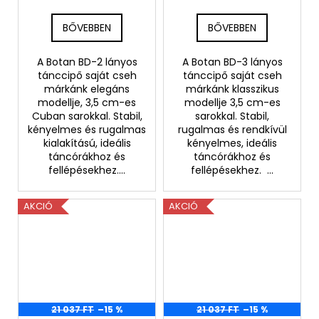
BŐVEBBEN
BŐVEBBEN
A Botan BD-2 lányos
A Botan BD-3 lányos
tánccipő saját cseh
tánccipő saját cseh
márkánk elegáns
márkánk klasszikus
modellje, 3,5 cm-es
modellje 3,5 cm-es
Cuban sarokkal. Stabil,
sarokkal. Stabil,
kényelmes és rugalmas
rugalmas és rendkívül
kialakítású, ideális
kényelmes, ideális
táncórákhoz és
táncórákhoz és
fellépésekhez....
fellépésekhez. ...
AKCIÓ
AKCIÓ
21 037 FT
–15 %
21 037 FT
–15 %