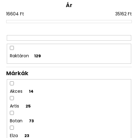
k
Ár
e
16604
Ft
35162
Ft
k
r
e
n
d
e
Raktáron
129
z
é
Márkák
s
e
Akces
14
Artis
25
Botan
73
Elza
23