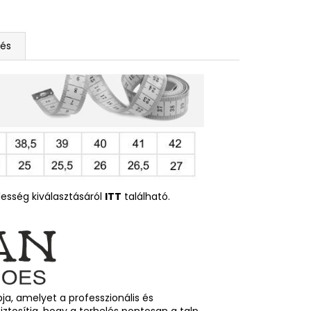
tés
esség kiválasztásáról
ITT
található.
a, amelyet a professzionális és