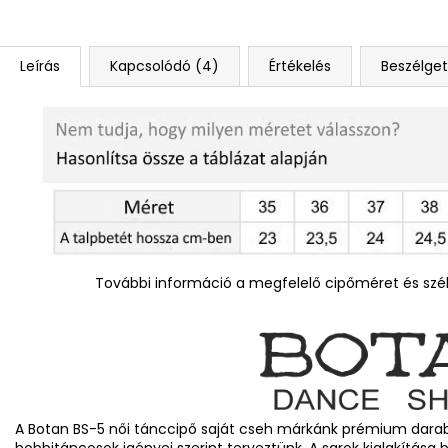
Leírás
Kapcsolódó (4)
Értékelés
Beszélge
További információ a megfelelő cipőméret és szél
A Botan BS-5 női tánccipő saját cseh márkánk prémium darabj