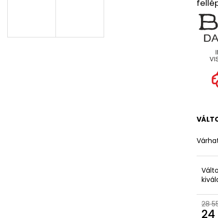
fellé
VÁLT
Várhat
Vált
kivá
28 5
24 