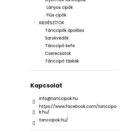
Lányos cipők
Fiús cipők
KIEGÉSZÍTÖK
Tánccipők ápolása
Sarokvédők
Tánccipő kefe
Cserecsatok
Tánccipő táskák
Kapcsolat
info
@
tanccipok.hu
https://www.facebook.com/tanccipo
k.hu/
tanccipok.hu/