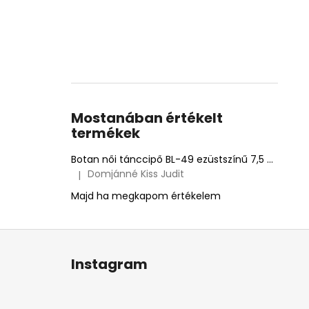
Mostanában értékelt
termékek
Botan női tánccipő BL-49 ezüstszínű 7,5 cm Flare
Domjánné Kiss Judit
|
A termék értékelése 5-ből 5 csillag.
Majd ha megkapom értékelem
L
á
Instagram
b
l