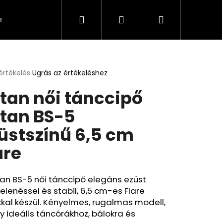
Keresés
Bejelentkezés
Kosár
s és fizetés
Kapcsolat
A személyes adatok 
értékelés
Ugrás az értékeléshez
k
tan női tánccipő
s
lése
tan BS-5
üstszínű 6,5 cm
.
are
an BS-5 női tánccipő elegáns ezüst
lenéssel és stabil, 6,5 cm-es Flare
kal készül. Kényelmes, rugalmas modell,
 ideális táncórákhoz, bálokra és