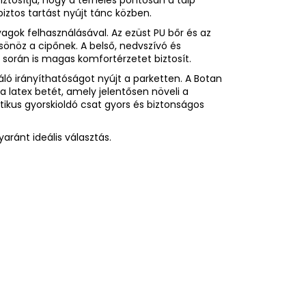
iztosítja, hogy a terhelés pontosan a talp
biztos tartást nyújt tánc közben.
yagok felhasználásával. Az ezüst PU bőr és az
önöz a cipőnek. A belső, nedvszívó és
s során is magas komfortérzetet biztosít.
váló irányíthatóságot nyújt a parketten. A Botan
 latex betét, amely jelentősen növeli a
tikus gyorskioldó csat gyors és biztonságos
ránt ideális választás.