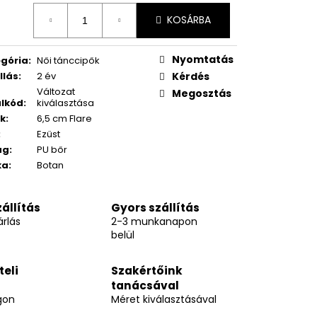
égár:
KOSÁRBA
Nyomtatás
gória
:
Női tánccipők
llás
:
2 év
Kérdés
Változat
Megosztás
lkód
:
kiválasztása
k
:
6,5 cm Flare
:
Ezüst
ag
:
PU bőr
ka
:
Botan
állítás
Gyors szállítás
rlás
2-3 munkanapon
belül
teli
Szakértőink
tanácsával
gon
Méret kiválasztásával