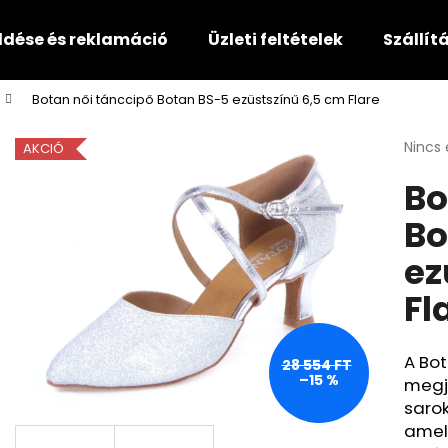
ldése és reklamáció
Üzleti feltételek
Szállítá
Botan női tánccipő Botan BS-5 ezüstszínű 6,5 cm Flare
Mit keres?
A
Nincs 
AKCIÓ
termé
Bo
átlago
KERESÉS
értéke
Bo
5-
ből
ez
0,0
Ajánljuk
csillag
Fl
A Bot
28 554 FT
–15 %
megje
sarok
amely