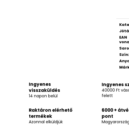
Egys
Kate
Jótá
EAN
vona
Saro
Szín
Any
Már
Ingyenes
Ingyenes sz
visszaküldés
40000 Ft vásá
felett
14 napon belül
Raktáron elérhető
6000 + átvé
termékek
pont
Azonnal elküldjük
Magyarorszá