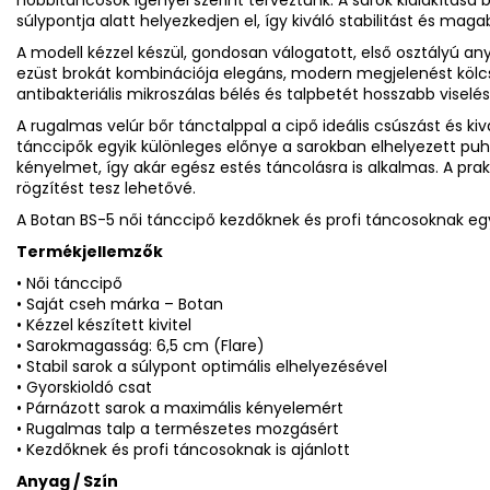
hobbitáncosok igényei szerint terveztünk. A sarok kialakítása b
súlypontja alatt helyezkedjen el, így kiváló stabilitást és maga
A modell kézzel készül, gondosan válogatott, első osztályú an
ezüst brokát kombinációja elegáns, modern megjelenést kölcs
antibakteriális mikroszálas bélés és talpbetét hosszabb viselé
A rugalmas velúr bőr tánctalppal a cipő ideális csúszást és ki
tánccipők egyik különleges előnye a sarokban elhelyezett puha
kényelmet, így akár egész estés táncolásra is alkalmas. A prak
rögzítést tesz lehetővé.
A Botan BS-5 női tánccipő kezdőknek és profi táncosoknak egya
Termékjellemzők
• Női tánccipő
• Saját cseh márka – Botan
• Kézzel készített kivitel
• Sarokmagasság: 6,5 cm (Flare)
• Stabil sarok a súlypont optimális elhelyezésével
• Gyorskioldó csat
• Párnázott sarok a maximális kényelemért
• Rugalmas talp a természetes mozgásért
• Kezdőknek és profi táncosoknak is ajánlott
Anyag / Szín