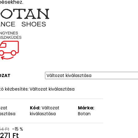
pésekhez.
OZAT
ó kézbesítés:
Változat kiválasztása
ozat
Kód:
Változat
Márka:
lasztása
kiválasztása
Botan
54 Ft
–15 %
271 Ft