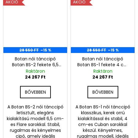
AKCIÓ
AKCIÓ
28 550 FT
–15 %
28 550 FT
–15 %
Botan női tánccipő
Botan női tánccipő
Botan BS-2 fekete 6,5
Botan BS-1 fekete 4 cm
cm Flare
Cuban
Raktáron
Raktáron
24 267 Ft
24 267 Ft
BŐVEBBEN
BŐVEBBEN
A Botan BS-2 női tánccipő
A Botan BS-1 női tánccipő
letisztult, elegáns
klasszikus, kerek orrú
kialakítású modell 6,5 cm-
kialakítással és stabil, 4
es Flare sarokkal. Stabil,
cm-es Cuban sarokkal
rugalmas és kényelmes
készül. Kényelmes,
cipő, amely ideális
rugalmas modell, ideális