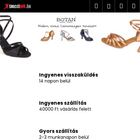
K
Ugrás
Keresés
Kosá
M
Bejelent
a
o
T
fő
Vissza
Vissza
s
tartalomhoz
a
á
M
r
n
i
c
t
k
c
e
i
r
Ingyenes visszaküldés
e
14 napon belül
p
s
o
?
Ingyenes szállítás
k
40000 Ft vásárlás felett
.
h
Gyors szállítás
KERESÉS
2-3 munkanapon belül