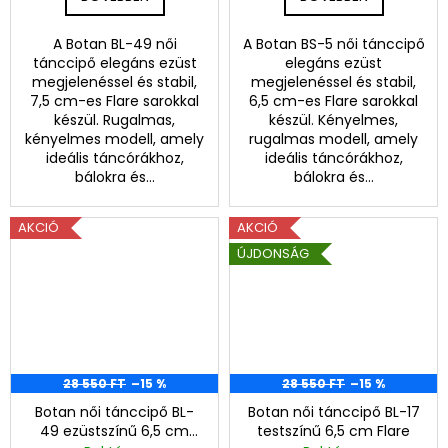
á
n
A Botan BL-49 női
A Botan BS-5 női tánccipő
tánccipő elegáns ezüst
elegáns ezüst
c
megjelenéssel és stabil,
megjelenéssel és stabil,
7,5 cm-es Flare sarokkal
6,5 cm-es Flare sarokkal
c
készül. Rugalmas,
készül. Kényelmes,
kényelmes modell, amely
rugalmas modell, amely
i
ideális táncórákhoz,
ideális táncórákhoz,
bálokra és...
bálokra és...
p
ő
AKCIÓ
AKCIÓ
ÚJDONSÁG
k
m
i
n
28 550 FT
–15 %
28 550 FT
–15 %
d
Botan női tánccipő BL-
Botan női tánccipő BL-17
49 ezüstszínű 6,5 cm
testszínű 6,5 cm Flare