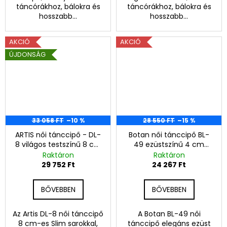
táncórákhoz, bálokra és
táncórákhoz, bálokra és
hosszabb...
hosszabb...
AKCIÓ
AKCIÓ
ÚJDONSÁG
33 058 FT
–10 %
28 550 FT
–15 %
ARTIS női tánccipő - DL-
Botan női tánccipő BL-
8 világos testszínű 8 cm
49 ezüstszínű 4 cm
Slim
Cuban
Raktáron
Raktáron
29 752 Ft
24 267 Ft
BŐVEBBEN
BŐVEBBEN
Az Artis DL-8 női tánccipő
A Botan BL-49 női
8 cm-es Slim sarokkal,
tánccipő elegáns ezüst