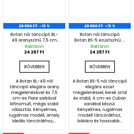
28 550 FT
–15 %
28 550 FT
–15 %
Botan női tánccipő BL-
Botan női tánccipő
49 aranyszínű 7,5 cm
Botan BS-5 ezüstszínű 4
Flare
cm Cuban
Raktáron
Raktáron
24 267 Ft
24 267 Ft
BŐVEBBEN
BŐVEBBEN
A Botan BL-49 női
A Botan BS-5 női tánccipő
tánccipő elegáns arany
elegáns ezüst
megjelenésével és 7,5
megjelenéssel, kerek orral
cm-es Flare sarkával
és stabil, 4 cm-es Cuban
kifinomult, mégis stabil
sarokkal készül.
választás. Kényelmes,
Kényelmes, rugalmas
rugalmas modell, amely
modell táncórákhoz,
ideális táncórákhoz,...
bálokra és hosszabb...