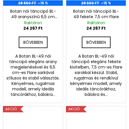
28 550 FT
–15 %
28 550 FT
–15 %
Botan női tánccipő BL-
Botan női tánccipő BL-
49 aranyszínű 6,5 cm
49 fekete 7,5 cm Flare
Flare
Raktáron
Raktáron
24 267 Ft
24 267 Ft
BŐVEBBEN
BŐVEBBEN
A Botan BL-49 női
A Botan BL-49 női
tánccipő elegáns arany
tánccipő elegáns fekete
megjelenésével és 6,5
kivitelben, 7,5 cm-es Flare
cm-es Flare sarkával
sarokkal készül. Stabil,
stílusos és stabil választás.
rugalmas és rendkívül
Kényelmes, rugalmas
kényelmes modell, amely
modell, amely ideális
ideális táncórákhoz,
táncórákhoz, bálokra...
bálokra és...
AKCIÓ
AKCIÓ