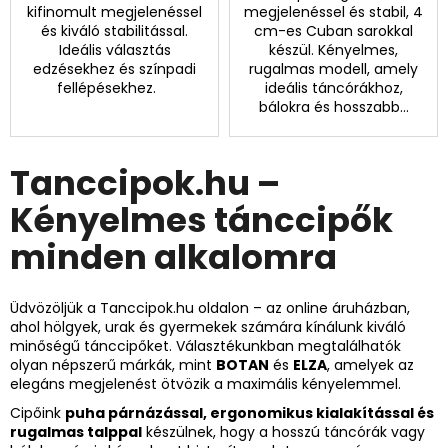
kifinomult megjelenéssel
megjelenéssel és stabil, 4
és kiváló stabilitással.
cm-es Cuban sarokkal
Ideális választás
készül. Kényelmes,
edzésekhez és színpadi
rugalmas modell, amely
fellépésekhez.
ideális táncórákhoz,
bálokra és hosszabb...
Tanccipok.hu –
Kényelmes tánccipők
minden alkalomra
Üdvözöljük a Tanccipok.hu oldalon – az online áruházban,
ahol hölgyek, urak és gyermekek számára kínálunk kiváló
minőségű tánccipőket. Választékunkban megtalálhatók
olyan népszerű márkák, mint
BOTAN
és
ELZA
, amelyek az
elegáns megjelenést ötvözik a maximális kényelemmel.
Cipőink
puha párnázással, ergonomikus kialakítással és
rugalmas talppal
készülnek, hogy a hosszú táncórák vagy