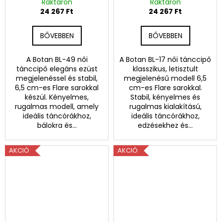
e
Flare
Raktáron
Raktáron
24 267 Ft
24 267 Ft
n
a
BŐVEBBEN
BŐVEBBEN
l
A Botan BL-49 női
A Botan BL-17 női tánccipő
tánccipő elegáns ezüst
klasszikus, letisztult
k
megjelenéssel és stabil,
megjelenésű modell 6,5
6,5 cm-es Flare sarokkal
cm-es Flare sarokkal.
a
készül. Kényelmes,
Stabil, kényelmes és
rugalmas modell, amely
rugalmas kialakítású,
l
ideális táncórákhoz,
ideális táncórákhoz,
bálokra és...
edzésekhez és...
o
m
AKCIÓ
AKCIÓ
r
a