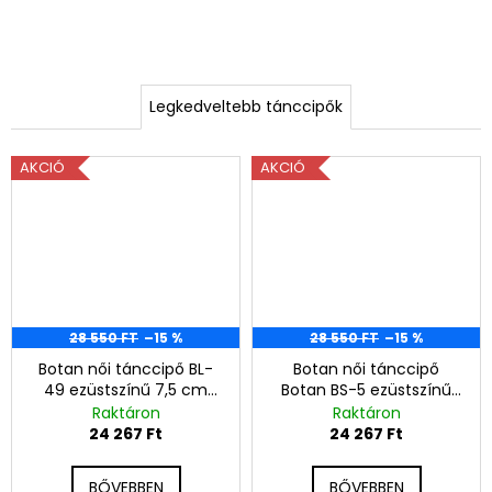
u
–
A
K
j
Legkedveltebb tánccipők
á
é
n
l
n
AKCIÓ
AKCIÓ
j
y
u
k
e
l
m
28 550 FT
–15 %
28 550 FT
–15 %
e
Botan női tánccipő BL-
Botan női tánccipő
49 ezüstszínű 7,5 cm
Botan BS-5 ezüstszínű
s
Flare
6,5 cm Flare
Raktáron
Raktáron
24 267 Ft
24 267 Ft
t
BŐVEBBEN
BŐVEBBEN