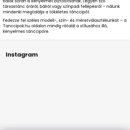
bálok során is kényelmet biztosítsanak. Legyen szó
társastánc óráról, bálról vagy színpadi fellépésről – nálunk
mindenki megtalálja a tökéletes tánccipőt.
Fedezze fel széles modell-, szín- és méretválasztékunkat – a
Tanccipok.hu oldalon mindig rátalál a stílusához illő,
kényelmes tánccipőre.
L
á
Instagram
b
l
é
c