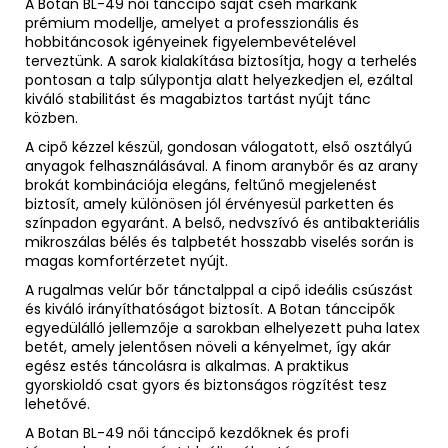
A Botan BL-49 női tánccipő saját cseh márkánk
prémium modellje, amelyet a professzionális és
hobbitáncosok igényeinek figyelembevételével
terveztünk. A sarok kialakítása biztosítja, hogy a terhelés
pontosan a talp súlypontja alatt helyezkedjen el, ezáltal
kiváló stabilitást és magabiztos tartást nyújt tánc
közben.
A cipő kézzel készül, gondosan válogatott, első osztályú
anyagok felhasználásával. A finom aranybőr és az arany
brokát kombinációja elegáns, feltűnő megjelenést
biztosít, amely különösen jól érvényesül parketten és
színpadon egyaránt. A belső, nedvszívó és antibakteriális
mikroszálas bélés és talpbetét hosszabb viselés során is
magas komfortérzetet nyújt.
A rugalmas velúr bőr tánctalppal a cipő ideális csúszást
és kiváló irányíthatóságot biztosít. A Botan tánccipők
egyedülálló jellemzője a sarokban elhelyezett puha latex
betét, amely jelentősen növeli a kényelmet, így akár
egész estés táncolásra is alkalmas. A praktikus
gyorskioldó csat gyors és biztonságos rögzítést tesz
lehetővé.
A Botan BL-49 női tánccipő kezdőknek és profi