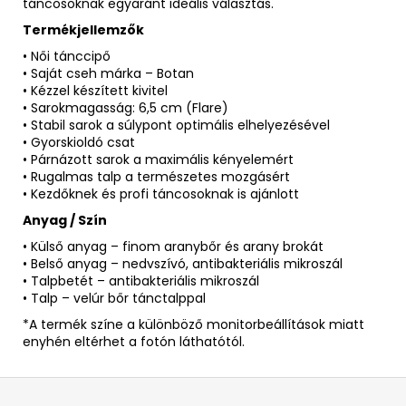
táncosoknak egyaránt ideális választás.
Termékjellemzők
• Női tánccipő
• Saját cseh márka – Botan
• Kézzel készített kivitel
• Sarokmagasság: 6,5 cm (Flare)
• Stabil sarok a súlypont optimális elhelyezésével
• Gyorskioldó csat
• Párnázott sarok a maximális kényelemért
• Rugalmas talp a természetes mozgásért
• Kezdőknek és profi táncosoknak is ajánlott
Anyag / Szín
• Külső anyag – finom aranybőr és arany brokát
• Belső anyag – nedvszívó, antibakteriális mikroszál
• Talpbetét – antibakteriális mikroszál
• Talp – velúr bőr tánctalppal
*A termék színe a különböző monitorbeállítások miatt
enyhén eltérhet a fotón láthatótól.
L