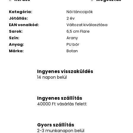
Kategória
:
Női tánccipők
Jótállás
:
2 év
EAN vonalkód
:
Változat kiválasztása
Sarok
:
6,5 cm Flare
Szín
:
Arany
Anyag
:
PU bőr
Márka
:
Botan
Ingyenes visszaküldés
14 napon belül
Ingyenes szállítás
40000 Ft vásárlás felett
Gyors szállítás
2-3 munkanapon belül