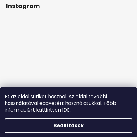
á
Instagram
b
l
é
c
Ez az oldal sütiket hasznal. Az oldal további
használatával eggyetért használatukkal. Több
informaciért kattintson
IDE
.
Kövessen minket az Instagramon
Beállítások
Shoptet készítette