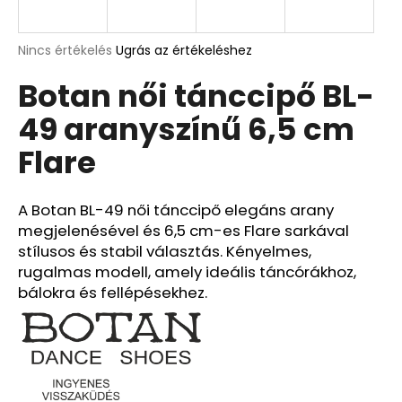
A
A
Nincs értékelés
Ugrás az értékeléshez
termék
j
Botan női tánccipő BL-
átlagos
á
értékelése
n
49 aranyszínű 6,5 cm
5-
l
ből
j
Flare
0,0
u
csillag.
k
A Botan BL-49 női tánccipő elegáns arany
megjelenésével és 6,5 cm-es Flare sarkával
stílusos és stabil választás. Kényelmes,
rugalmas modell, amely ideális táncórákhoz,
bálokra és fellépésekhez.