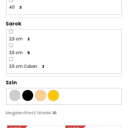
40
2
Sarok
2,5 cm
2
3,5 cm
5
3,5 cm Cuban
2
Szín
Megjeleníthető tételek
10
T