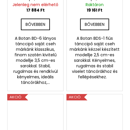
Jelenleg nem elérhető
Raktáron
17 884 Ft
19 161 Ft
BŐVEBBEN
BŐVEBBEN
A Botan BD-6 lányos
A Botan BDS-1 fiús
tánccipő saját cseh
tánccipő saját cseh
márkánk klasszikus,
márkánk kézzel készített
finom szatén kivitelű
modellje 2,5 cm-es
modellje 3,5 cm-es
sarokkal. Kényelmes,
sarokkal. Stabil,
rugalmas és stabil
rugalmas és rendkívül
viselet táncórákhoz és
kényelmes, ideális
fellépésekhez.
táncórákhoz,...
AKCIÓ
AKCIÓ