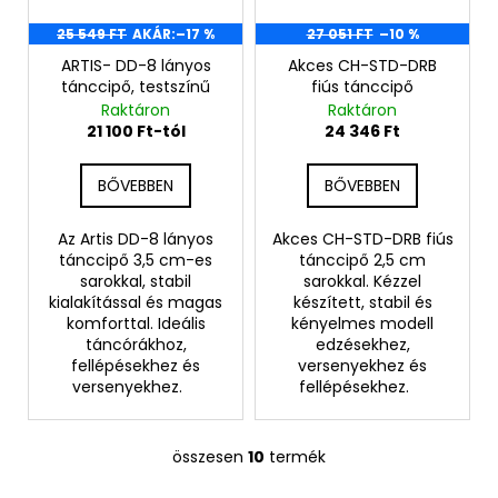
25 549 FT
AKÁR:
–17 %
27 051 FT
–10 %
ARTIS- DD-8 lányos
Akces CH-STD-DRB
tánccipő, testszínű
fiús tánccipő
Raktáron
Raktáron
21 100 Ft-tól
24 346 Ft
BŐVEBBEN
BŐVEBBEN
Az Artis DD-8 lányos
Akces CH-STD-DRB fiús
tánccipő 3,5 cm-es
tánccipő 2,5 cm
sarokkal, stabil
sarokkal. Kézzel
kialakítással és magas
készített, stabil és
komforttal. Ideális
kényelmes modell
táncórákhoz,
edzésekhez,
fellépésekhez és
versenyekhez és
versenyekhez.
fellépésekhez.
összesen
10
termék
L
i