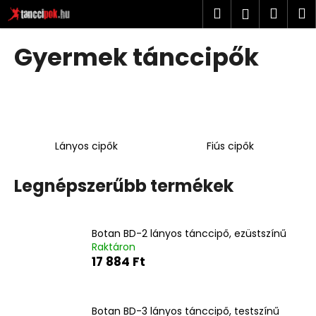
K
Ugrás
Keresés
Kosá
M
Bejelent
a
o
fő
Vissza
Vissza
s
tartalomhoz
Gyermek tánccipők
á
M
r
i
t
k
Lányos cipők
Fiús cipők
e
r
Legnépszerűbb termékek
e
s
?
Botan BD-2 lányos tánccipő, ezüstszínű
Raktáron
17 884 Ft
KERESÉS
Botan BD-3 lányos tánccipő, testszínű