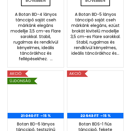
BŐVEBBEN
BŐVEBBEN
A Botan BD-4 lányos
A Botan BD-5 lányos
tánccipő saját cseh
tánccipő saját cseh
márkánk elegáns
márkánk elegáns, ezüst
modellje 3,5 cm-es Flare
brokát kivitelű modellje
sarokkal. Stabil,
3,5 cm-es Flare sarokkal.
rugalmas és rendkívül
Stabil, rugalmas és
kényelmes, ideális
rendkívül kényelmes,
táncórákhoz és
ideális táncórákhoz és...
fellépésekhez. ...
AKCIÓ
AKCIÓ
ÚJDONSÁG
21 040 FT
–15 %
22 543 FT
–15 %
Botan BD-6 lányos
Botan BDS-1 fiús
tánccipő, testszínű
tánccipő, fekete