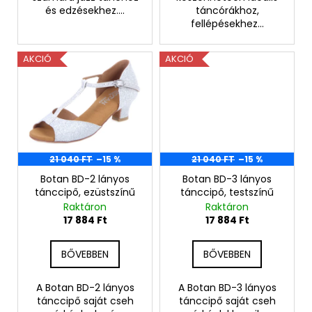
és edzésekhez....
táncórákhoz,
fellépésekhez...
AKCIÓ
AKCIÓ
21 040 FT
–15 %
21 040 FT
–15 %
Botan BD-2 lányos
Botan BD-3 lányos
tánccipő, ezüstszínű
tánccipő, testszínű
Raktáron
Raktáron
17 884 Ft
17 884 Ft
BŐVEBBEN
BŐVEBBEN
A Botan BD-2 lányos
A Botan BD-3 lányos
tánccipő saját cseh
tánccipő saját cseh