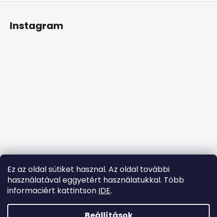
L
s
á
t
Instagram
a
b
i
l
r
é
á
c
n
y
í
t
á
s
e
l
e
m
Ez az oldal sütiket hasznal. Az oldal további
e
használatával eggyetért használatukkal. Több
i
informaciért kattintson
IDE
.
Kövessen minket az Instagramon
Beállítások