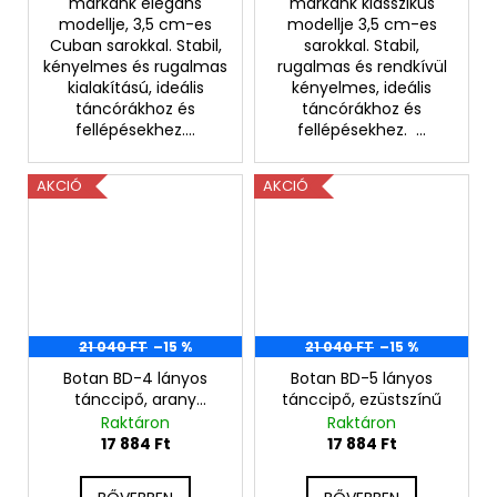
márkánk elegáns
márkánk klasszikus
modellje, 3,5 cm-es
modellje 3,5 cm-es
Cuban sarokkal. Stabil,
sarokkal. Stabil,
kényelmes és rugalmas
rugalmas és rendkívül
kialakítású, ideális
kényelmes, ideális
táncórákhoz és
táncórákhoz és
fellépésekhez....
fellépésekhez. ...
AKCIÓ
AKCIÓ
21 040 FT
–15 %
21 040 FT
–15 %
Botan BD-4 lányos
Botan BD-5 lányos
tánccipő, arany
tánccipő, ezüstszínű
színben
Raktáron
Raktáron
17 884 Ft
17 884 Ft