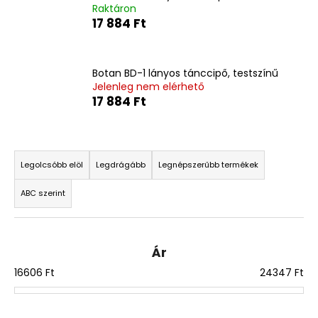
Raktáron
17 884 Ft
A
j
á
Botan BD-1 lányos tánccipő, testszínű
n
Jelenleg nem elérhető
17 884 Ft
l
j
u
T
k
e
Legolcsóbb elöl
Legdrágább
Legnépszerűbb termékek
r
ABC szerint
m
é
k
Ár
e
16606
Ft
24347
Ft
k
r
e