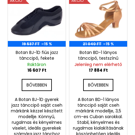
AKCIÓ
AKCIÓ
e
r
m
é
k
e
19 537 FT
–15 %
21 040 FT
–15 %
k
Botan BJ-1D fiús jazz
Botan BD-1 lányos
tánccipő, fekete
tánccipő, testszínű
l
Raktáron
Jelenleg nem elérhető
i
16 607 Ft
17 884 Ft
s
t
BŐVEBBEN
BŐVEBBEN
á
j
A Botan BJ-1D gyerek
A Botan BD-1 lányos
jazz tánccipő saját cseh
tánccipő saját cseh
a
márkánk kézzel készített
márkánk modellje, 3,5
modellje. Könnyű,
cm-es Cuban sarokkal.
rugalmas és kényelmes
Stabil, kényelmes és
viselet, ideális gyerekek
rugalmas kialakításának
számára jazz tánchoz
köszönhetően ideális