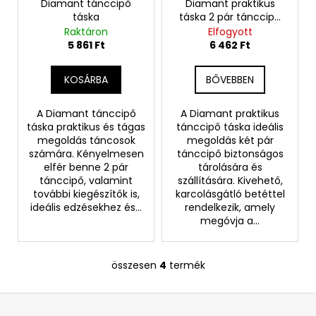
Diamant tánccipő
Diamant praktikus
táska
táska 2 pár tánccipő
számára
Raktáron
Elfogyott
5 861 Ft
6 462 Ft
KOSÁRBA
BŐVEBBEN
A Diamant tánccipő
A Diamant praktikus
táska praktikus és tágas
tánccipő táska ideális
megoldás táncosok
megoldás két pár
számára. Kényelmesen
tánccipő biztonságos
elfér benne 2 pár
tárolására és
tánccipő, valamint
szállítására. Kivehető,
további kiegészítők is,
karcolásgátló betéttel
ideális edzésekhez és...
rendelkezik, amely
megóvja a...
összesen
4
termék
L
i
L
s