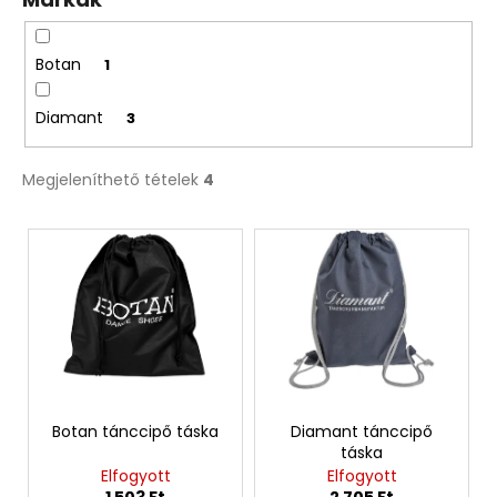
s
e
Botan
1
Diamant
3
Megjeleníthető tételek
4
T
e
r
m
é
k
e
k
Botan tánccipő táska
Diamant tánccipő
táska
l
Elfogyott
Elfogyott
i
1 503 Ft
2 705 Ft