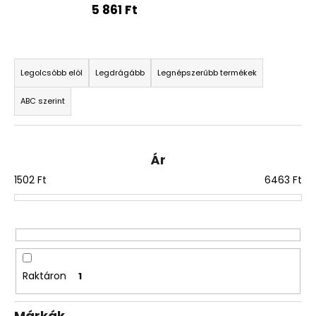
5 861 Ft
A
T
j
á
e
Legolcsóbb elöl
Legdrágább
Legnépszerűbb termékek
n
r
l
ABC szerint
m
j
é
u
k
k
Ár
e
1502
Ft
6463
Ft
k
r
e
n
d
e
Raktáron
1
z
é
Márkák