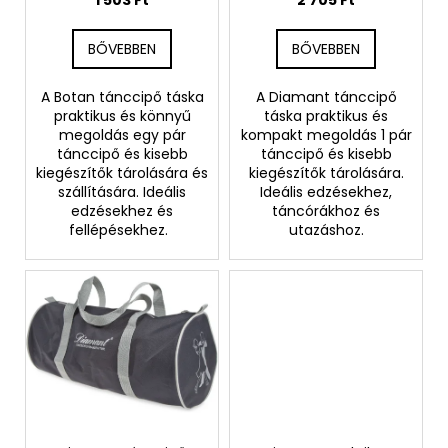
s
t
BŐVEBBEN
BŐVEBBEN
á
j
A Botan tánccipő táska
A Diamant tánccipő
praktikus és könnyű
táska praktikus és
a
megoldás egy pár
kompakt megoldás 1 pár
tánccipő és kisebb
tánccipő és kisebb
kiegészítők tárolására és
kiegészítők tárolására.
szállítására. Ideális
Ideális edzésekhez,
edzésekhez és
táncórákhoz és
fellépésekhez.
utazáshoz.