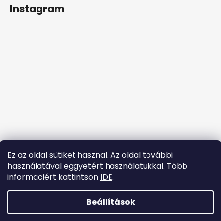
á
t
Instagram
a
b
i
l
r
é
á
c
n
y
í
t
á
s
e
l
e
m
Ez az oldal sütiket hasznal. Az oldal további
e
használatával eggyetért használatukkal. Több
i
informaciért kattintson
IDE
.
Kövessen minket az Instagramon
Beállítások
Shoptet készítette