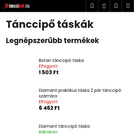
K
Ugrás
Keresés
Kosá
M
Bejelent
a
o
fő
Vissza
Vissza
s
tartalomhoz
Tánccipő táskák
á
M
r
Legnépszerűbb termékek
i
t
k
Botan tánccipő táska
e
Elfogyott
r
1 503 Ft
e
s
Diamant praktikus táska 2 pár tánccipő
?
számára
Elfogyott
6 462 Ft
KERESÉS
Diamant tánccipő táska
Raktáron