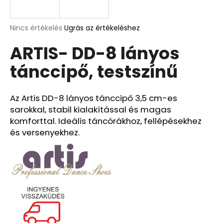
A
A
Nincs értékelés
Ugrás az értékeléshez
termék
j
ARTIS- DD-8 lányos
átlagos
á
értékelése
n
tánccipő, testszínű
5-
l
ből
j
0,0
u
csillag.
Az Artis DD-8 lányos tánccipő 3,5 cm-es
k
sarokkal, stabil kialakítással és magas
komforttal. Ideális táncórákhoz, fellépésekhez
és versenyekhez.