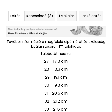
Leírás
Kapcsolódó (3)
Értékelés
Beszélgetés
További információ a megfelelő cipőméret és szélesség
kiválasztásáról
ITT
található.
Talpbetét hossza:
27 - 17,8 cm
28 - 18,3 cm
29 - 19,1 cm
30 - 19,8 cm
31 - 20,5 cm
32 - 21,2 cm
33 - 21,8 cm