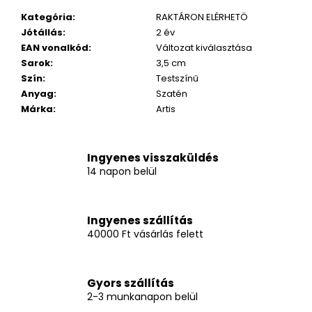
Kategória
:
RAKTÁRON ELÉRHETÖ
Jótállás
:
2 év
EAN vonalkód
:
Változat kiválasztása
Sarok
:
3,5 cm
Szín
:
Testszínű
Anyag
:
Szatén
Márka
:
Artis
Ingyenes visszaküldés
14 napon belül
Ingyenes szállítás
40000 Ft vásárlás felett
Gyors szállítás
2-3 munkanapon belül