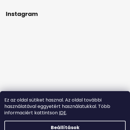
L
á
Instagram
b
l
é
c
Ez az oldal sütiket hasznal. Az oldal további
használatával eggyetért használatukkal. Több
informaciért kattintson
IDE
.
Kövessen minket az Instagramon
Beállítások