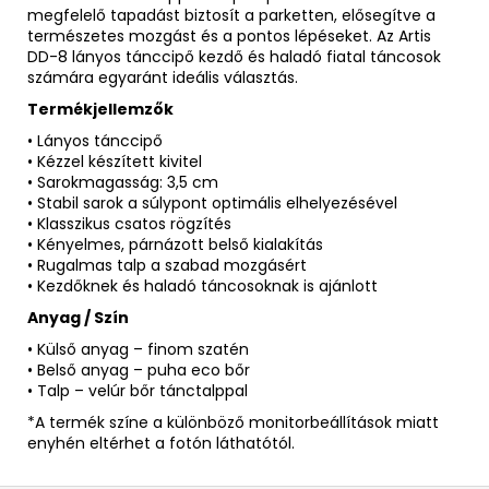
megfelelő tapadást biztosít a parketten, elősegítve a
természetes mozgást és a pontos lépéseket. Az Artis
DD-8 lányos tánccipő kezdő és haladó fiatal táncosok
számára egyaránt ideális választás.
Termékjellemzők
• Lányos tánccipő
• Kézzel készített kivitel
• Sarokmagasság: 3,5 cm
• Stabil sarok a súlypont optimális elhelyezésével
• Klasszikus csatos rögzítés
• Kényelmes, párnázott belső kialakítás
• Rugalmas talp a szabad mozgásért
• Kezdőknek és haladó táncosoknak is ajánlott
Anyag / Szín
• Külső anyag – finom szatén
• Belső anyag – puha eco bőr
• Talp – velúr bőr tánctalppal
*A termék színe a különböző monitorbeállítások miatt
enyhén eltérhet a fotón láthatótól.