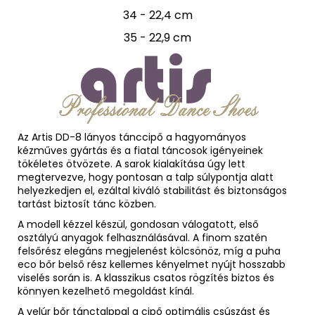
34 - 22,4 cm
35 - 22,9 cm
Az Artis DD-8 lányos tánccipő a hagyományos
kézműves gyártás és a fiatal táncosok igényeinek
tökéletes ötvözete. A sarok kialakítása úgy lett
megtervezve, hogy pontosan a talp súlypontja alatt
helyezkedjen el, ezáltal kiváló stabilitást és biztonságos
tartást biztosít tánc közben.
A modell kézzel készül, gondosan válogatott, első
osztályú anyagok felhasználásával. A finom szatén
felsőrész elegáns megjelenést kölcsönöz, míg a puha
eco bőr belső rész kellemes kényelmet nyújt hosszabb
viselés során is. A klasszikus csatos rögzítés biztos és
könnyen kezelhető megoldást kínál.
A velúr bőr tánctalppal a cipő optimális csúszást és