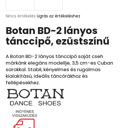
A
A
Nincs értékelés
Ugrás az értékeléshez
termék
j
Botan BD-2 lányos
átlagos
á
értékelése
n
tánccipő, ezüstszínű
5-
l
ből
j
0,0
u
csillag.
A Botan BD-2 lányos tánccipő saját cseh
k
márkánk elegáns modellje, 3,5 cm-es Cuban
sarokkal. Stabil, kényelmes és rugalmas
kialakítású, ideális táncórákhoz és
fellépésekhez.