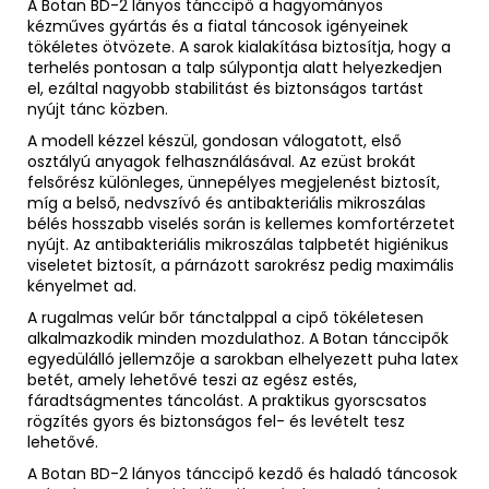
A Botan BD-2 lányos tánccipő a hagyományos
kézműves gyártás és a fiatal táncosok igényeinek
tökéletes ötvözete. A sarok kialakítása biztosítja, hogy a
terhelés pontosan a talp súlypontja alatt helyezkedjen
el, ezáltal nagyobb stabilitást és biztonságos tartást
nyújt tánc közben.
A modell kézzel készül, gondosan válogatott, első
osztályú anyagok felhasználásával. Az ezüst brokát
felsőrész különleges, ünnepélyes megjelenést biztosít,
míg a belső, nedvszívó és antibakteriális mikroszálas
bélés hosszabb viselés során is kellemes komfortérzetet
nyújt. Az antibakteriális mikroszálas talpbetét higiénikus
viseletet biztosít, a párnázott sarokrész pedig maximális
kényelmet ad.
A rugalmas velúr bőr tánctalppal a cipő tökéletesen
alkalmazkodik minden mozdulathoz. A Botan tánccipők
egyedülálló jellemzője a sarokban elhelyezett puha latex
betét, amely lehetővé teszi az egész estés,
fáradtságmentes táncolást. A praktikus gyorscsatos
rögzítés gyors és biztonságos fel- és levételt tesz
lehetővé.
A Botan BD-2 lányos tánccipő kezdő és haladó táncosok