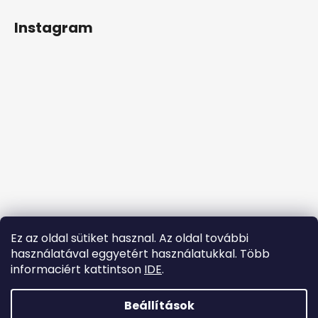
L
á
Instagram
b
l
é
c
Ez az oldal sütiket hasznal. Az oldal további
használatával eggyetért használatukkal. Több
informaciért kattintson
IDE
.
Kövessen minket az Instagramon
Beállítások
Shoptet készítette