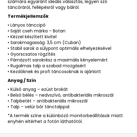
számára egyaránt ideális választás, legyen szó
táncóráról, fellépésről vagy bálról.
Termékjellemzők
• Lányos tánccipő
• Saját cseh márka – Botan
• Kézzel készített kivitel
• Sarokmagasság: 3,5 cm (Cuban)
• Stabil sarok a súlypont optimális elhelyezésével
• Gyorscsatos rögzítés
• Párnázott sarokrész a maximális kényelemért
• Rugalmas talp a szabad mozgásért
• Kezdőknek és profi táncosoknak is ajánlott
Anyag / Szín
• Külső anyag – ezüst brokát
• Belső bélés – nedvszívó, antibakteriális mikroszál
• Talpbetét – antibakteriális mikroszál
• Talp – velúr bőr tánctalppal
*A termék színe a különböző monitorbeállítások miatt
enyhén eltérhet a fotón láthatótól.