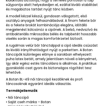
kialakítása biztosítja, hogy a terhelés pontosan a talp
súlypontja alatt helyezkedjen el, ezáltal kiváló stabilitást
és magabiztos tartást nyújt tánc közben.
A modell kézzel készül, gondosan válogatott, első
osztályú anyagok felhasználásával. A finom fekete bőr
és a fekete brokát kombinációja elegáns, időtálló
megjelenést kölcsönöz a cipőnek. A belső, nedvszívó és
antibakteriális mikroszálas bélés és talpbetét hosszabb
viselés során is magas komfortérzetet biztosít.
A rugalmas velúr bőr tánctalppal a cipő ideális csúszást
és kiváló irányíthatóságot nyújt a parketten. A Botan
tánccipők különleges előnye a sarokban elhelyezett
puha latex betét, amely jelentősen növeli a kényelmet,
így akár egész estés táncolásra is alkalmas. A praktikus
gyorskioldó csat gyors és biztonságos rögzítést tesz
lehetővé.
A Botan BL-49 női tánccipő kezdőknek és profi
táncosoknak egyaránt ideális választás.
Termékjellemzők
• Női tánccipő
• Saját cseh márka – Botan