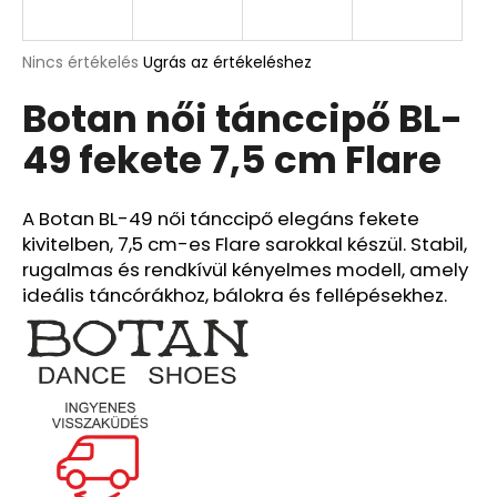
A
A
Nincs értékelés
Ugrás az értékeléshez
termék
j
Botan női tánccipő BL-
átlagos
á
értékelése
n
49 fekete 7,5 cm Flare
5-
l
ből
j
0,0
u
csillag.
A Botan BL-49 női tánccipő elegáns fekete
k
kivitelben, 7,5 cm-es Flare sarokkal készül. Stabil,
rugalmas és rendkívül kényelmes modell, amely
ideális táncórákhoz, bálokra és fellépésekhez.