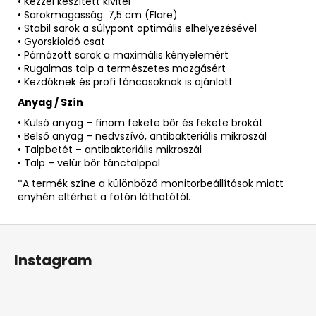
• Kézzel készített kivitel
• Sarokmagasság: 7,5 cm (Flare)
• Stabil sarok a súlypont optimális elhelyezésével
• Gyorskioldó csat
• Párnázott sarok a maximális kényelemért
• Rugalmas talp a természetes mozgásért
• Kezdőknek és profi táncosoknak is ajánlott
Anyag / Szín
• Külső anyag – finom fekete bőr és fekete brokát
• Belső anyag – nedvszívó, antibakteriális mikroszál
• Talpbetét – antibakteriális mikroszál
• Talp – velúr bőr tánctalppal
*A termék színe a különböző monitorbeállítások miatt
enyhén eltérhet a fotón láthatótól.
L
á
Instagram
b
l
é