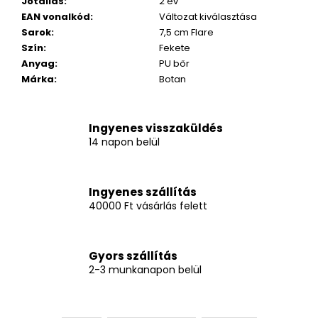
Jótállás
:
2 év
EAN vonalkód
:
Változat kiválasztása
Sarok
:
7,5 cm Flare
Szín
:
Fekete
Anyag
:
PU bőr
Márka
:
Botan
Ingyenes visszaküldés
14 napon belül
Ingyenes szállítás
40000 Ft vásárlás felett
Gyors szállítás
2-3 munkanapon belül