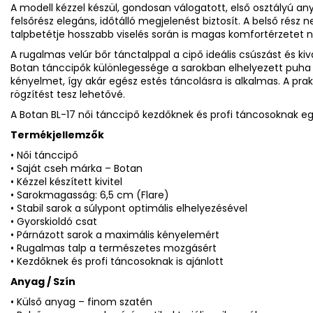
A modell kézzel készül, gondosan válogatott, első osztályú an
felsőrész elegáns, időtálló megjelenést biztosít. A belső rész n
talpbetétje hosszabb viselés során is magas komfortérzetet n
A rugalmas velúr bőr tánctalppal a cipő ideális csúszást és kiv
Botan tánccipők különlegessége a sarokban elhelyezett puha l
kényelmet, így akár egész estés táncolásra is alkalmas. A prak
rögzítést tesz lehetővé.
A Botan BL-17 női tánccipő kezdőknek és profi táncosoknak egy
Termékjellemzők
• Női tánccipő
• Saját cseh márka – Botan
• Kézzel készített kivitel
• Sarokmagasság: 6,5 cm (Flare)
• Stabil sarok a súlypont optimális elhelyezésével
• Gyorskioldó csat
• Párnázott sarok a maximális kényelemért
• Rugalmas talp a természetes mozgásért
• Kezdőknek és profi táncosoknak is ajánlott
Anyag / Szín
• Külső anyag – finom szatén