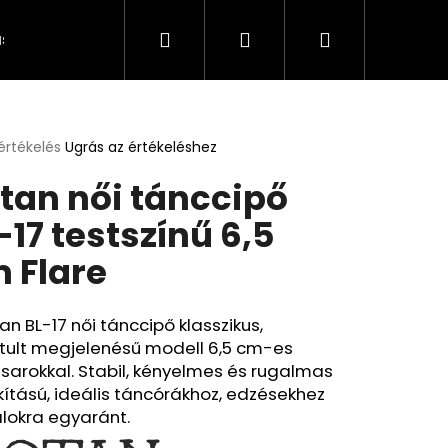
Keresés
Bejelentkezés
Kosár
s és fizetés
Kapcsolat
A személyes adatok 
értékelés
Ugrás az értékeléshez
k
tan női tánccipő
s
lése
-17 testszínű 6,5
 Flare
.
an BL-17 női tánccipő klasszikus,
ztult megjelenésű modell 6,5 cm-es
 sarokkal. Stabil, kényelmes és rugalmas
kítású, ideális táncórákhoz, edzésekhez
lokra egyaránt.