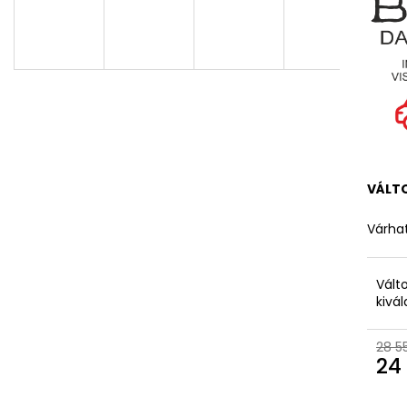
VÁLT
Várhat
Vált
kivá
28 5
24 
Egys