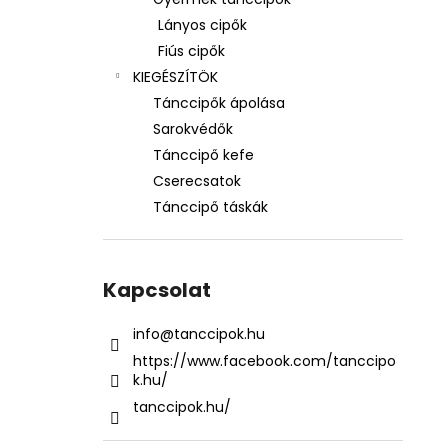
Lányos cipők
Fiús cipők
KIEGÉSZÍTÖK
Tánccipők ápolása
Sarokvédők
Tánccipő kefe
Cserecsatok
Tánccipő táskák
Kapcsolat
info
@
tanccipok.hu
https://www.facebook.com/tanccipo
k.hu/
tanccipok.hu/