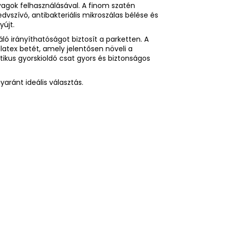
yagok felhasználásával. A finom szatén
edvszívó, antibakteriális mikroszálas bélése és
yújt.
áló irányíthatóságot biztosít a parketten. A
atex betét, amely jelentősen növeli a
tikus gyorskioldó csat gyors és biztonságos
aránt ideális választás.