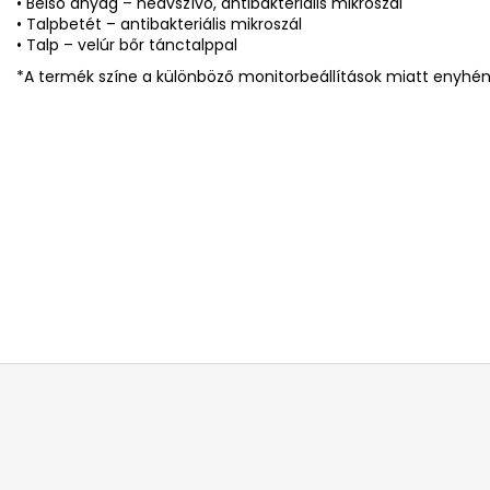
• Belső anyag – nedvszívó, antibakteriális mikroszál
• Talpbetét – antibakteriális mikroszál
• Talp – velúr bőr tánctalppal
*A termék színe a különböző monitorbeállítások miatt enyhén 