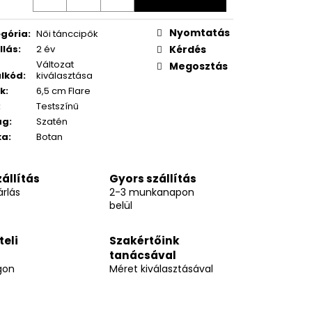
Nyomtatás
gória
:
Női tánccipők
llás
:
2 év
Kérdés
Változat
Megosztás
lkód
:
kiválasztása
k
:
6,5 cm Flare
:
Testszínű
ag
:
Szatén
ka
:
Botan
állítás
Gyors szállítás
rlás
2-3 munkanapon
belül
teli
Szakértőink
tanácsával
gon
Méret kiválasztásával