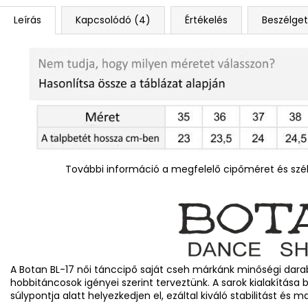
Leírás
Kapcsolódó (4)
Értékelés
Beszélge
További információ a megfelelő cipőméret és szél
A Botan BL-17 női tánccipő saját cseh márkánk minőségi darab
hobbitáncosok igényei szerint terveztünk. A sarok kialakítása b
súlypontja alatt helyezkedjen el, ezáltal kiváló stabilitást és 