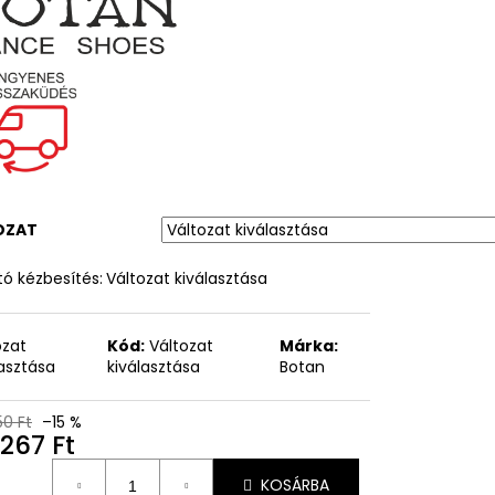
OZAT
ó kézbesítés:
Változat kiválasztása
ozat
Kód:
Változat
Márka:
lasztása
kiválasztása
Botan
50 Ft
–15 %
267 Ft
égár:
KOSÁRBA