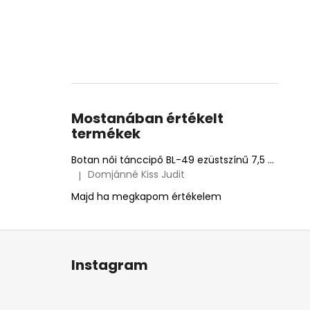
Mostanában értékelt
termékek
Botan női tánccipő BL-49 ezüstszínű 7,5 cm Flare
Domjánné Kiss Judit
|
A termék értékelése 5-ből 5 csillag.
Majd ha megkapom értékelem
L
á
Instagram
b
l