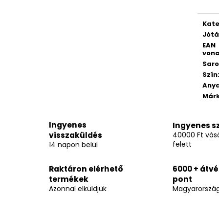
Kate
Jótá
EAN
vona
Saro
Szín
Any
Már
Ingyenes
Ingyenes sz
visszaküldés
40000 Ft vásá
felett
14 napon belül
Raktáron elérhető
6000 + átvé
termékek
pont
Azonnal elküldjük
Magyarorszá