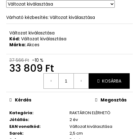
Várható kézbesítés:
Változat kiválasztása
Változat kiválasztása
Kód:
Változat kiválasztása
Márka:
Akces
37 566 Ft
–10 %
33 809 Ft
Egységár:
KOSÁRBA
Kérdés
Megosztás
Kategória
:
RAKTÁRON ELÉRHETÖ
Jótállás
:
2 év
EAN vonalkód
:
Változat kiválasztása
Sarok
:
2,5 cm