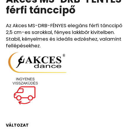
értékelése
férfi tánccipő
5-
ből
A
0,0
j
csillag.
Az Akces MS-DRB-FÉNYES elegáns férfi tánccipő
á
2,5 cm-es sarokkal, fényes lakkbőr kivitelben.
n
Stabil, kényelmes és ideális edzéshez, valamint
l
fellépésekhez.
j
u
k
VÁLTOZAT