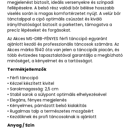
megjelenést biztosít, ideális versenyekre és színpadi
fellépésekre. A belső rész valódi bőr bélése hosszabb
viselés során is magas komfortérzetet nyújt. A velúr bőr
tánctalppal a cipő optimális csúszást és kiváló
irányíthatóságot biztosít a parketten, támogatva a
precíz lépéseket és forgásokat.
Az Akces MS-DRB-FÉNYES férfi tánccipő egyaránt
ajánlott kezdő és professzionális táncosok számára. Az
Akces márka 1940 óta van jelen a tánccipők piacán, és
több évtizedes tapasztalatával garantálja a megbízható
minőséget, a kényelmet és a tartósságot.
Termékjellemzők
• Férfi tánccipő
• Kézzel készített kivitel
• Sarokmagasság: 2,5 cm
• Stabil sarok a súlypont optimális elhelyezésével
• Elegáns, fényes megjelenés
• Kényelmes, párnázott belső kialakítás
• Rugalmas talp a természetes mozgásért
• Kezdőknek és profi táncosoknak is ajánlott
Anyag / Szín