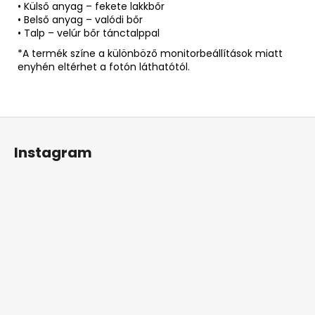
• Külső anyag – fekete lakkbőr
• Belső anyag – valódi bőr
• Talp – velúr bőr tánctalppal
*A termék színe a különböző monitorbeállítások miatt
enyhén eltérhet a fotón láthatótól.
L
á
Instagram
b
l
é
c