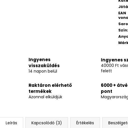
Kate
Jótá
EAN
vona
Saro
Szín
Any
Már
Ingyenes
Ingyenes sz
visszaküldés
40000 Ft vásá
felett
14 napon belül
Raktáron elérhető
6000 + átvé
termékek
pont
Azonnal elküldjük
Magyarorszá
Leírás
Kapcsolódó (3)
Értékelés
Beszélget