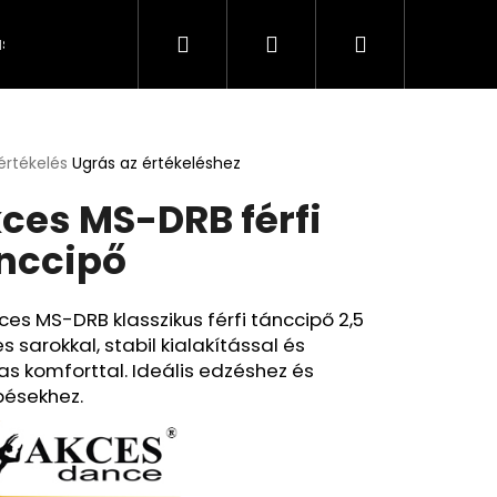
Keresés
Bejelentkezés
Kosár
s és fizetés
Kapcsolat
A személyes adatok 
értékelés
Ugrás az értékeléshez
k
ces MS-DRB férfi
s
lése
nccipő
.
ces MS-DRB klasszikus férfi tánccipő 2,5
 sarokkal, stabil kialakítással és
s komforttal. Ideális edzéshez és
pésekhez.