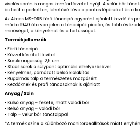
viselés során is magas komfortérzetet nyújt. A velúr bőr tánctal
biztosít a parketten, lehetővé téve a pontos lépéseket és a k
Az Akces MS-DRB férfi tánccipő egyaránt ajánlott kezdő és pr
márka 1940 óta van jelen a tánccipők piacán, és több évtize
minőséget, a kényelmet és a tartósságot.
Termékjellemzők
• Férfi tánccipő
• Kézzel készített kivitel
• Sarokmagasság: 2,5 cm
• Stabil sarok a súlypont optimális elhelyezésével
• Kényelmes, párnázott belső kialakítás
• Rugalmas talp a természetes mozgásért
• Kezdőknek és profi táncosoknak is ajánlott
Anyag / Szín
• Külső anyag – fekete, matt valódi bőr
• Belső anyag – valódi bőr
• Talp – velúr bőr tánctalppal
*A termék színe a különböző monitorbeállítások miatt enyhén 