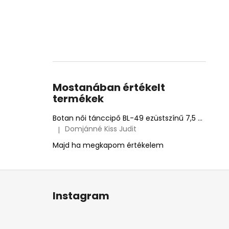
Mostanában értékelt
termékek
Botan női tánccipő BL-49 ezüstszínű 7,5 cm Flare
Domjánné Kiss Judit
|
A termék értékelése 5-ből 5 csillag.
Majd ha megkapom értékelem
L
á
Instagram
b
l