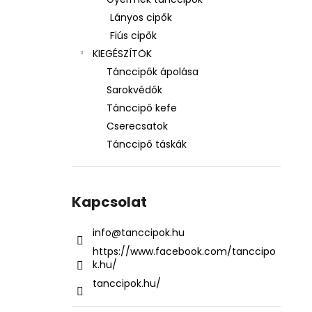
Lányos cipők
Fiús cipők
KIEGÉSZÍTÖK
Tánccipők ápolása
Sarokvédők
Tánccipő kefe
Cserecsatok
Tánccipő táskák
Kapcsolat
info
@
tanccipok.hu
https://www.facebook.com/tanccipo
k.hu/
tanccipok.hu/