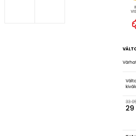
VÁLT
Várhat
Vált
kivá
33 0
29 
Egys