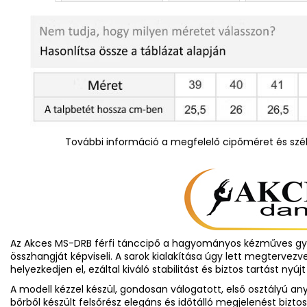
További információ a megfelelő cipőméret és szél
Az Akces MS-DRB férfi tánccipő a hagyományos kézműves gyá
összhangját képviseli. A sarok kialakítása úgy lett megtervezv
helyezkedjen el, ezáltal kiváló stabilitást és biztos tartást nyú
A modell kézzel készül, gondosan válogatott, első osztályú an
bőrből készült felsőrész elegáns és időtálló megjelenést biztos