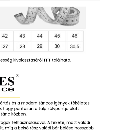
esség kiválasztásáról
ITT
található.
rtás és a modern táncos igények tökéletes
e, hogy pontosan a talp súlypontja alatt
jt tánc közben.
yagok felhasználásával. A fekete, matt valódi
ít, míg a belső rész valódi bőr bélése hosszabb