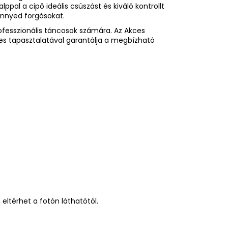
ppal a cipő ideális csúszást és kiváló kontrollt
önnyed forgásokat.
ofesszionális táncosok számára. Az Akces
des tapasztalatával garantálja a megbízható
eltérhet a fotón láthatótól.