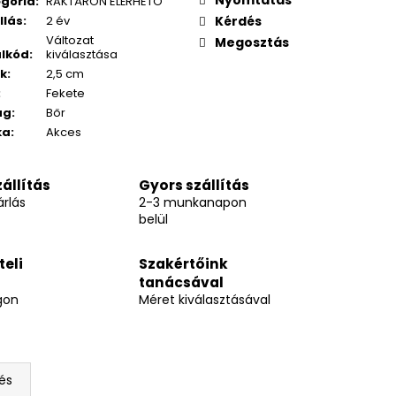
Nyomtatás
gória
:
RAKTÁRON ELÉRHETÖ
llás
:
2 év
Kérdés
Változat
Megosztás
lkód
:
kiválasztása
k
:
2,5 cm
:
Fekete
ag
:
Bőr
ka
:
Akces
állítás
Gyors szállítás
rlás
2-3 munkanapon
belül
teli
Szakértőink
tanácsával
gon
Méret kiválasztásával
és