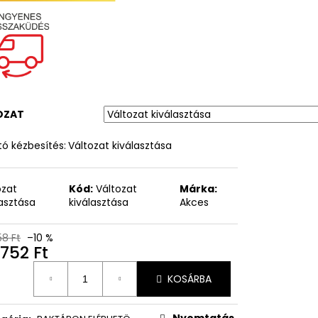
OZAT
ó kézbesítés:
Változat kiválasztása
ozat
Kód:
Változat
Márka:
lasztása
kiválasztása
Akces
58 Ft
–10 %
752 Ft
égár:
KOSÁRBA