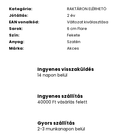
Kategória
:
RAKTÁRON ELÉRHETÖ
Jótállás
:
2 év
EAN vonalkód
:
Változat kiválasztása
Sarok
:
6 cm Flare
Szín
:
Fekete
Anyag
:
Szatén
Márka
:
Akces
Ingyenes visszaküldés
14 napon belül
Ingyenes szállítás
40000 Ft vásárlás felett
Gyors szállítás
2-3 munkanapon belül