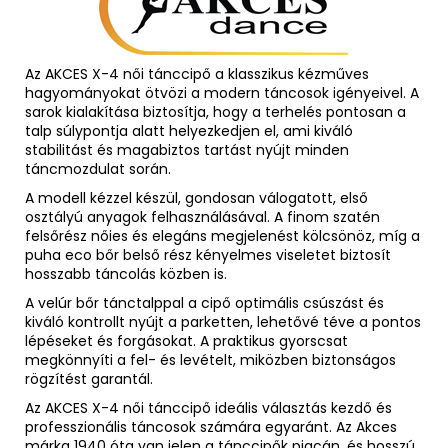
Az AKCES X-4 női tánccipő a klasszikus kézműves
hagyományokat ötvözi a modern táncosok igényeivel. A
sarok kialakítása biztosítja, hogy a terhelés pontosan a
talp súlypontja alatt helyezkedjen el, ami kiváló
stabilitást és magabiztos tartást nyújt minden
táncmozdulat során.
A modell kézzel készül, gondosan válogatott, első
osztályú anyagok felhasználásával. A finom szatén
felsőrész nőies és elegáns megjelenést kölcsönöz, míg a
puha eco bőr belső rész kényelmes viseletet biztosít
hosszabb táncolás közben is.
A velúr bőr tánctalppal a cipő optimális csúszást és
kiváló kontrollt nyújt a parketten, lehetővé téve a pontos
lépéseket és forgásokat. A praktikus gyorscsat
megkönnyíti a fel- és levételt, miközben biztonságos
rögzítést garantál.
Az AKCES X-4 női tánccipő ideális választás kezdő és
professzionális táncosok számára egyaránt. Az Akces
márka 1940 óta van jelen a tánccipők piacán, és hosszú