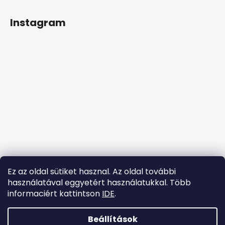
L
á
Instagram
b
l
é
c
Ez az oldal sütiket hasznal. Az oldal további
használatával eggyetért használatukkal. Több
informaciért kattintson
IDE
.
Kövessen minket az Instagramon
Beállítások