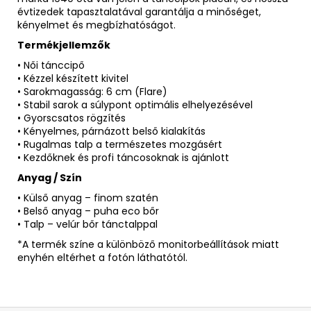
évtizedek tapasztalatával garantálja a minőséget,
kényelmet és megbízhatóságot.
Termékjellemzők
• Női tánccipő
• Kézzel készített kivitel
• Sarokmagasság: 6 cm (Flare)
• Stabil sarok a súlypont optimális elhelyezésével
• Gyorscsatos rögzítés
• Kényelmes, párnázott belső kialakítás
• Rugalmas talp a természetes mozgásért
• Kezdőknek és profi táncosoknak is ajánlott
Anyag / Szín
• Külső anyag – finom szatén
• Belső anyag – puha eco bőr
• Talp – velúr bőr tánctalppal
*A termék színe a különböző monitorbeállítások miatt
enyhén eltérhet a fotón láthatótól.