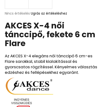
A
A
Nincs értékelés
Ugrás az értékeléshez
termék
j
AKCES X-4 női
átlagos
á
értékelése
n
tánccipő, fekete 6 cm
5-
l
ből
j
Flare
0,0
u
csillag.
k
Az AKCES X-4 elegáns női tánccipő 6 cm-es
Flare sarokkal, stabil kialakítással és
gyorscsatos rögzítéssel. Kényelmes választás
edzéshez és fellépésekhez egyaránt.