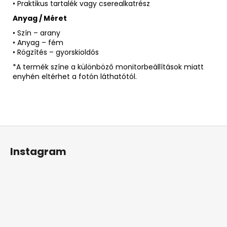
• Praktikus tartalék vagy cserealkatrész
Anyag / Méret
• Szín – arany
• Anyag – fém
• Rögzítés – gyorskioldós
*A termék színe a különböző monitorbeállítások miatt
enyhén eltérhet a fotón láthatótól.
L
á
Instagram
b
l
é
c