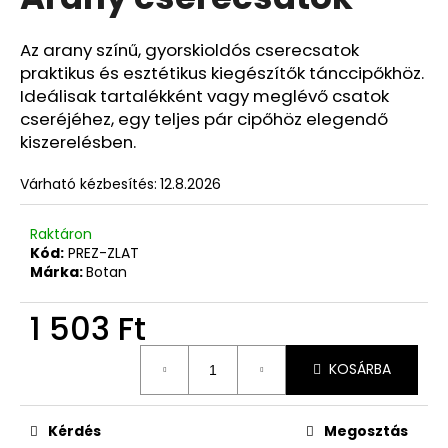
értékelése
5-
ből
Az arany színű, gyorskioldós cserecsatok
A
0,0
praktikus és esztétikus kiegészítők tánccipőkhöz.
j
csillag.
Ideálisak tartalékként vagy meglévő csatok
á
cseréjéhez, egy teljes pár cipőhöz elegendő
n
kiszerelésben.
l
j
Várható kézbesítés:
12.8.2026
u
k
Raktáron
Kód:
PREZ-ZLAT
Márka:
Botan
1 503 Ft
Egységár:
KOSÁRBA
Kérdés
Megosztás