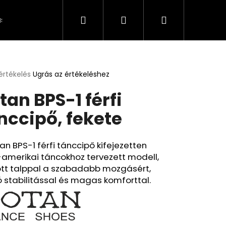
Keresés
Bejelentkezés
Kosár
s és fizetés
Kapcsolat
A személyes adatok 
értékelés
Ugrás az értékeléshez
k
tan BPS-1 férfi
s
lése
nccipő, fekete
.
an BPS-1 férfi tánccipő kifejezetten
-amerikai táncokhoz tervezett modell,
ott talppal a szabadabb mozgásért,
ó stabilitással és magas komforttal.