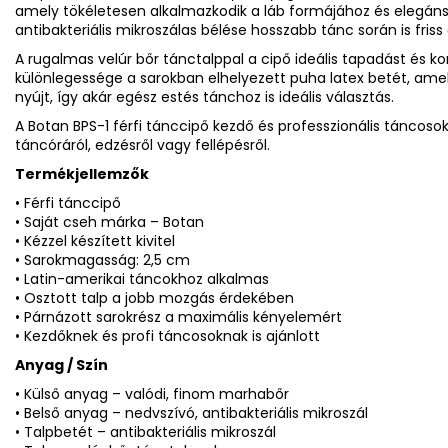
amely tökéletesen alkalmazkodik a láb formájához és elegáns 
antibakteriális mikroszálas bélése hosszabb tánc során is friss
A rugalmas velúr bőr tánctalppal a cipő ideális tapadást és kon
különlegessége a sarokban elhelyezett puha latex betét, amel
nyújt, így akár egész estés tánchoz is ideális választás.
A Botan BPS-1 férfi tánccipő kezdő és professzionális táncoso
táncóráról, edzésről vagy fellépésről.
Termékjellemzők
• Férfi tánccipő
• Saját cseh márka – Botan
• Kézzel készített kivitel
• Sarokmagasság: 2,5 cm
• Latin-amerikai táncokhoz alkalmas
• Osztott talp a jobb mozgás érdekében
• Párnázott sarokrész a maximális kényelemért
• Kezdőknek és profi táncosoknak is ajánlott
Anyag / Szín
• Külső anyag – valódi, finom marhabőr
• Belső anyag – nedvszívó, antibakteriális mikroszál
• Talpbetét – antibakteriális mikroszál