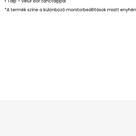
• Talp – velúr bőr tánctalppal
*A termék színe a különböző monitorbeállítások miatt enyhén 