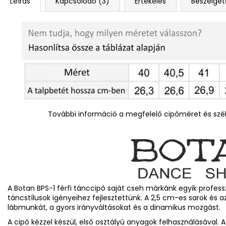
Leírás
Kapcsolódó (3)
Értékelés
Beszélget
További információ a megfelelő cipőméret és szél
A Botan BPS-1 férfi tánccipő saját cseh márkánk egyik profess
táncstílusok igényeihez fejlesztettünk. A 2,5 cm-es sarok és a
lábmunkát, a gyors irányváltásokat és a dinamikus mozgást.
A cipő kézzel készül, első osztályú anyagok felhasználásával. 