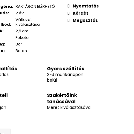
Nyomtatás
gória
:
RAKTÁRON ELÉRHETÖ
llás
:
2 év
Kérdés
Változat
Megosztás
lkód
:
kiválasztása
k
:
2,5 cm
:
Fekete
ag
:
Bőr
ka
:
Botan
állítás
Gyors szállítás
rlás
2-3 munkanapon
belül
teli
Szakértőink
tanácsával
gon
Méret kiválasztásával