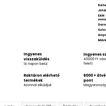
Kate
Jótá
EAN
vona
Saro
Szín
Any
Már
Ingyenes
Ingyenes sz
visszaküldés
40000 Ft vásá
felett
14 napon belül
Raktáron elérhető
6000 + átvé
termékek
pont
Azonnal elküldjük
Magyarorszá