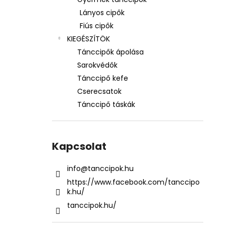
Lányos cipők
Fiús cipők
KIEGÉSZÍTÖK
Tánccipők ápolása
Sarokvédők
Tánccipő kefe
Cserecsatok
Tánccipő táskák
Kapcsolat
info
@
tanccipok.hu
https://www.facebook.com/tanccipo
k.hu/
tanccipok.hu/