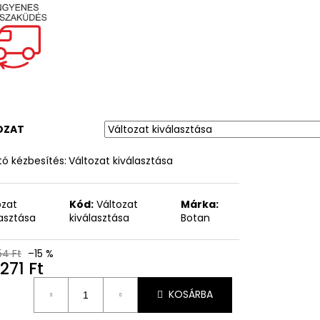
OZAT
ó kézbesítés:
Változat kiválasztása
ozat
Kód:
Változat
Márka:
lasztása
kiválasztása
Botan
54 Ft
–15 %
271 Ft
égár:
KOSÁRBA