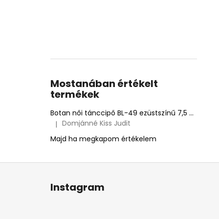
Mostanában értékelt
termékek
Botan női tánccipő BL-49 ezüstszínű 7,5 cm Flare
Domjánné Kiss Judit
|
A termék értékelése 5-ből 5 csillag.
Majd ha megkapom értékelem
L
á
Instagram
b
l