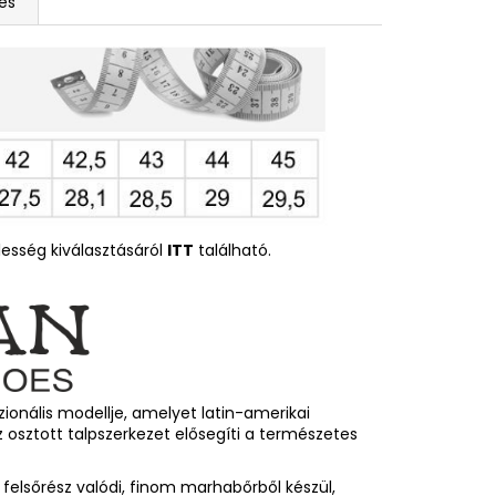
és
esség kiválasztásáról
ITT
található.
zionális modellje, amelyet latin-amerikai
z osztott talpszerkezet elősegíti a természetes
A felsőrész valódi, finom marhabőrből készül,