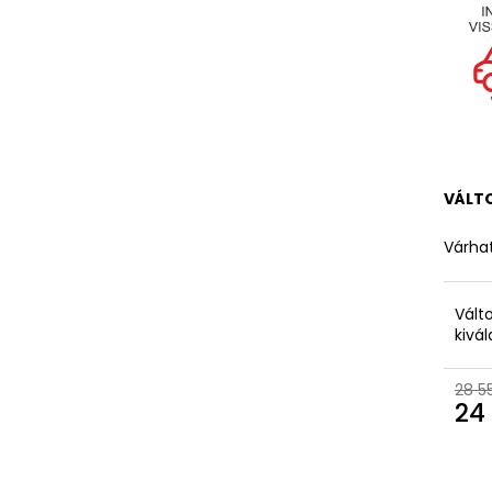
VÁLT
Várhat
Vált
kivá
28 5
24 
Egys