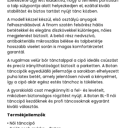
szerkezete úgy lett kialakítva, hogy a terhelés pontosan
a talp súlypontja alatt helyezkedjen el, ezáltal kiváló
stabilitást és biztos tartást nyújt tánc közben.
A modell kézzel készül, első osztályú anyagok
felhasználásával. A finom szatén felsőrész hálós
betétekkel és elegáns díszkövekkel különleges, nőies
megjelenést biztosít. A belső rész nedvszívó,
antibakteriális mikroszálas bélése és talpbetétje
hosszabb viselet során is magas komfortérzetet
garantál.
A rugalmas velúr bőr tánctalppal a cipő ideális csúszást
és precíz irányíthatóságot biztosít a parketten. A Botan
tánccipők egyedülálló jellemzője a sarokban elhelyezett
puha latex betét, amely jelentősen növeli a kényelmet,
így a cipő akár egész estés tánchoz is tökéletes.
A gyorskioldó csat megkönnyíti a fel- és levételt,
miközben biztonságos rögzítést nyújt. A Botan BL-11 női
tánccipő kezdőknek és profi táncosoknak egyaránt
kiváló választás.
Termékjellemzők
• Női tánccipő