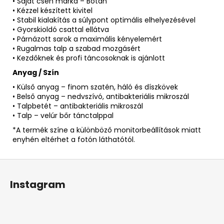
• Saját cseh márka – Botan
• Kézzel készített kivitel
• Stabil kialakítás a súlypont optimális elhelyezésével
• Gyorskioldó csattal ellátva
• Párnázott sarok a maximális kényelemért
• Rugalmas talp a szabad mozgásért
• Kezdőknek és profi táncosoknak is ajánlott
Anyag / Szín
• Külső anyag – finom szatén, háló és díszkövek
• Belső anyag – nedvszívó, antibakteriális mikroszál
• Talpbetét – antibakteriális mikroszál
• Talp – velúr bőr tánctalppal
*A termék színe a különböző monitorbeállítások miatt
enyhén eltérhet a fotón láthatótól.
L
á
Instagram
b
l
é