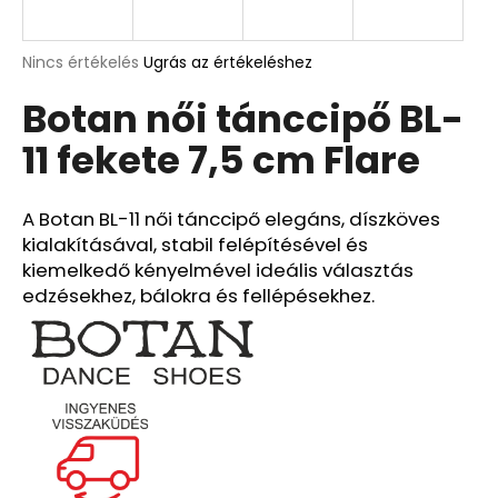
A
A
Nincs értékelés
Ugrás az értékeléshez
termék
j
Botan női tánccipő BL-
átlagos
á
értékelése
n
11 fekete 7,5 cm Flare
5-
l
ből
j
0,0
u
csillag.
A Botan BL-11 női tánccipő elegáns, díszköves
k
kialakításával, stabil felépítésével és
kiemelkedő kényelmével ideális választás
edzésekhez, bálokra és fellépésekhez.