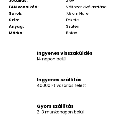
Jótállás
:
2 év
EAN vonalkód
:
Változat kiválasztása
Sarok
:
7,5 cm Flare
Szín
:
Fekete
Anyag
:
Szatén
Márka
:
Botan
Ingyenes visszaküldés
14 napon belül
Ingyenes szállítás
40000 Ft vásárlás felett
Gyors szállítás
2-3 munkanapon belül