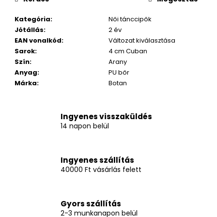
Kategória
:
Női tánccipők
Jótállás
:
2 év
EAN vonalkód
:
Változat kiválasztása
Sarok
:
4 cm Cuban
Szín
:
Arany
Anyag
:
PU bőr
Márka
:
Botan
Ingyenes visszaküldés
14 napon belül
Ingyenes szállítás
40000 Ft vásárlás felett
Gyors szállítás
2-3 munkanapon belül