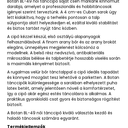
Botan BL-49 női tánccipő saját cseh márkánk kifinomult
darabja, amelyet a professzionális és hobbitáncosok
igényei szerint terveztünk. A 4 cm-es Cuban sarok úgy
lett kialakítva, hogy a terhelés pontosan a talp
súlypontja alatt helyezkedjen el, ezáltal kiváló stabilitást
és biztos tartást nyújt tánc közben.
A cipő kézzel készül, első osztályú alapanyagok
felhasználásával. A finom arany bőr és az arany brokát
elegáns, ünnepélyes megjelenést kölcsönöz a
modellnek. A belső rész nedvszívó, antibakteriális
mikroszálas bélése és talpbetétje hosszabb viselés során
is maximális kényelmet biztosít.
A rugalmas velúr bőr tánctalppal a cipő ideális tapadást
és könnyed mozgást tesz lehetővé a parketten. A Botan
tánccipők különlegessége a sarokban elhelyezett puha
latex betét, amely jelentősen növeli a komfortérzetet,
így a cipő akár egész estés táncolásra is alkalmas. A
praktikus gyorskioldó csat gyors és biztonságos rögzítést
biztosít.
A Botan BL-49 női tánccipő kiváló választás kezdő és
haladó táncosok számára egyaránt.
Termékjellemzők