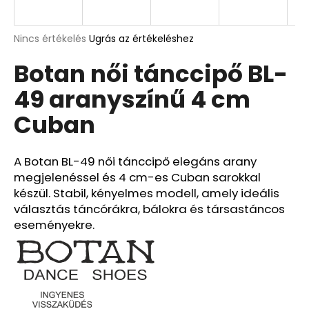
A
A
Nincs értékelés
Ugrás az értékeléshez
termék
j
Botan női tánccipő BL-
átlagos
á
értékelése
n
49 aranyszínű 4 cm
5-
l
ből
j
Cuban
0,0
u
csillag.
k
A Botan BL-49 női tánccipő elegáns arany
megjelenéssel és 4 cm-es Cuban sarokkal
készül. Stabil, kényelmes modell, amely ideális
választás táncórákra, bálokra és társastáncos
eseményekre.