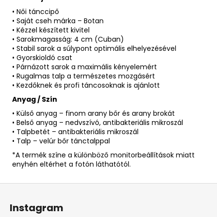
• Női tánccipő
• Saját cseh márka – Botan
• Kézzel készített kivitel
• Sarokmagasság: 4 cm (Cuban)
• Stabil sarok a súlypont optimális elhelyezésével
• Gyorskioldó csat
• Párnázott sarok a maximális kényelemért
• Rugalmas talp a természetes mozgásért
• Kezdőknek és profi táncosoknak is ajánlott
Anyag / Szín
• Külső anyag – finom arany bőr és arany brokát
• Belső anyag – nedvszívó, antibakteriális mikroszál
• Talpbetét – antibakteriális mikroszál
• Talp – velúr bőr tánctalppal
*A termék színe a különböző monitorbeállítások miatt
enyhén eltérhet a fotón láthatótól.
L
á
Instagram
b