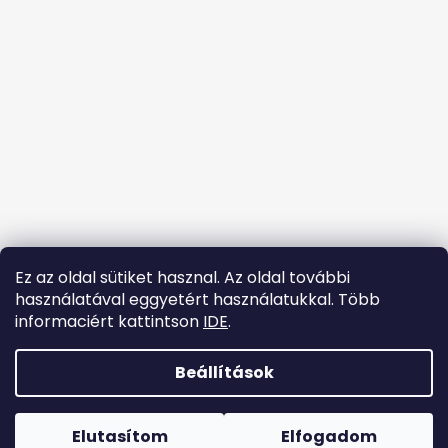
l
é
c
Ez az oldal sütiket hasznal. Az oldal további
használatával eggyetért használatukkal. Több
informaciért kattintson
IDE
.
Kövessen minket az Instagramon
Beállítások
Shoptet készítette
Copyright 2026
tanccipok.hu
. Minden jog fenntartva.
Elutasítom
Elfogadom
Süti beállítások szerkesztése