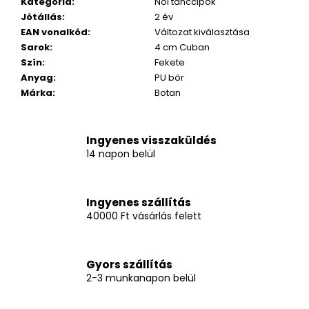
Kategória
:
Női tánccipők
Jótállás
:
2 év
EAN vonalkód
:
Változat kiválasztása
Sarok
:
4 cm Cuban
Szín
:
Fekete
Anyag
:
PU bőr
Márka
:
Botan
Ingyenes visszaküldés
14 napon belül
Ingyenes szállítás
40000 Ft vásárlás felett
Gyors szállítás
2-3 munkanapon belül