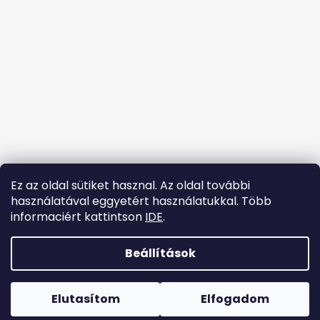
l
é
c
Ez az oldal sütiket hasznal. Az oldal további
használatával eggyetért használatukkal. Több
informaciért kattintson
IDE
.
Kövessen minket az Instagramon
Beállítások
Shoptet készítette
Copyright 2026
tanccipok.hu
. Minden jog fenntartva.
Elutasítom
Elfogadom
Süti beállítások szerkesztése