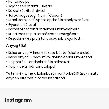
• Női tánccipő
• Saját cseh márka – Botan
• Kézzel készített kivitel
• Sarokmagasság: 4 cm (Cuban)
• Stabil sarok a súlypont optimális elhelyezésével
• Gyorskioldó csat
• Párnázott sarok a maximális kényelemért
• Rugalmas talp a természetes mozgásért
• Kezdőknek és profi táncosoknak is ajánlott
Anyag / Szín
• Külső anyag – finom fekete bőr és fekete brokát
• Belső anyag – nedvszívó, antibakteriális mikroszál
• Talpbetét – antibakteriális mikroszál
• Talp – velúr bőr tánctalppal
*A termék színe a különböző monitorbeállítások miatt
enyhén eltérhet a fotón láthatótól.
L
á
Instagram
b