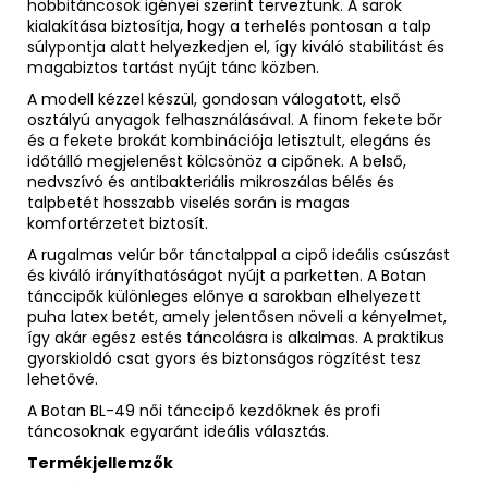
hobbitáncosok igényei szerint terveztünk. A sarok
kialakítása biztosítja, hogy a terhelés pontosan a talp
súlypontja alatt helyezkedjen el, így kiváló stabilitást és
magabiztos tartást nyújt tánc közben.
A modell kézzel készül, gondosan válogatott, első
osztályú anyagok felhasználásával. A finom fekete bőr
és a fekete brokát kombinációja letisztult, elegáns és
időtálló megjelenést kölcsönöz a cipőnek. A belső,
nedvszívó és antibakteriális mikroszálas bélés és
talpbetét hosszabb viselés során is magas
komfortérzetet biztosít.
A rugalmas velúr bőr tánctalppal a cipő ideális csúszást
és kiváló irányíthatóságot nyújt a parketten. A Botan
tánccipők különleges előnye a sarokban elhelyezett
puha latex betét, amely jelentősen növeli a kényelmet,
így akár egész estés táncolásra is alkalmas. A praktikus
gyorskioldó csat gyors és biztonságos rögzítést tesz
lehetővé.
A Botan BL-49 női tánccipő kezdőknek és profi
táncosoknak egyaránt ideális választás.
Termékjellemzők