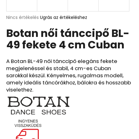
A
A
Nincs értékelés
Ugrás az értékeléshez
termék
j
Botan női tánccipő BL-
átlagos
á
értékelése
n
49 fekete 4 cm Cuban
5-
l
ből
j
0,0
u
csillag.
A Botan BL-49 női tánccipő elegáns fekete
k
megjelenéssel és stabil, 4 cm-es Cuban
sarokkal készül. Kényelmes, rugalmas modell,
amely ideális táncórákhoz, bálokra és hosszabb
viselethez.