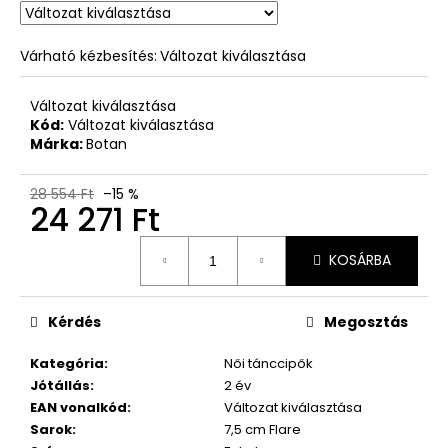
Várható kézbesítés:
Változat kiválasztása
Változat kiválasztása
Kód:
Változat kiválasztása
Márka:
Botan
28 554 Ft
–15 %
24 271 Ft
Egységár:
KOSÁRBA
Kérdés
Megosztás
Kategória
:
Női tánccipők
Jótállás
:
2 év
EAN vonalkód
:
Változat kiválasztása
Sarok
:
7,5 cm Flare