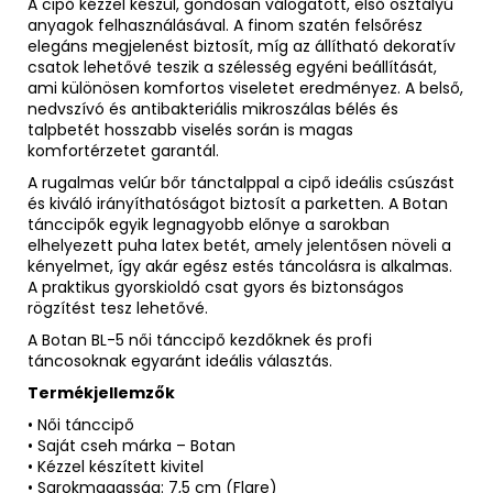
A cipő kézzel készül, gondosan válogatott, első osztályú
anyagok felhasználásával. A finom szatén felsőrész
elegáns megjelenést biztosít, míg az állítható dekoratív
csatok lehetővé teszik a szélesség egyéni beállítását,
ami különösen komfortos viseletet eredményez. A belső,
nedvszívó és antibakteriális mikroszálas bélés és
talpbetét hosszabb viselés során is magas
komfortérzetet garantál.
A rugalmas velúr bőr tánctalppal a cipő ideális csúszást
és kiváló irányíthatóságot biztosít a parketten. A Botan
tánccipők egyik legnagyobb előnye a sarokban
elhelyezett puha latex betét, amely jelentősen növeli a
kényelmet, így akár egész estés táncolásra is alkalmas.
A praktikus gyorskioldó csat gyors és biztonságos
rögzítést tesz lehetővé.
A Botan BL-5 női tánccipő kezdőknek és profi
táncosoknak egyaránt ideális választás.
Termékjellemzők
• Női tánccipő
• Saját cseh márka – Botan
• Kézzel készített kivitel
• Sarokmagasság: 7,5 cm (Flare)