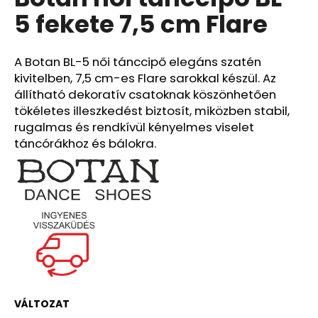
értékelése
5 fekete 7,5 cm Flare
5-
ből
A
0,0
j
csillag.
A Botan BL-5 női tánccipő elegáns szatén
á
kivitelben, 7,5 cm-es Flare sarokkal készül. Az
n
állítható dekoratív csatoknak köszönhetően
l
tökéletes illeszkedést biztosít, miközben stabil,
j
rugalmas és rendkívül kényelmes viselet
u
táncórákhoz és bálokra.
k
VÁLTOZAT