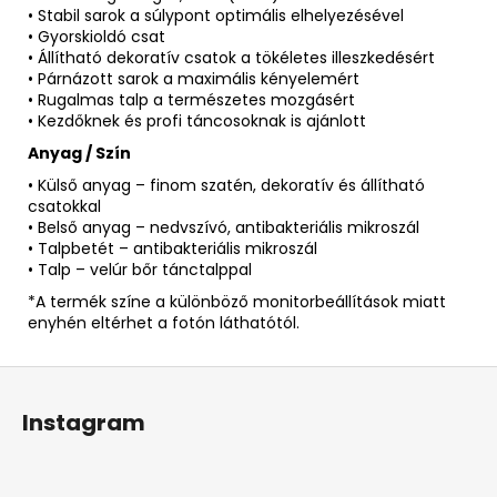
• Stabil sarok a súlypont optimális elhelyezésével
• Gyorskioldó csat
• Állítható dekoratív csatok a tökéletes illeszkedésért
• Párnázott sarok a maximális kényelemért
• Rugalmas talp a természetes mozgásért
• Kezdőknek és profi táncosoknak is ajánlott
Anyag / Szín
• Külső anyag – finom szatén, dekoratív és állítható
csatokkal
• Belső anyag – nedvszívó, antibakteriális mikroszál
• Talpbetét – antibakteriális mikroszál
• Talp – velúr bőr tánctalppal
*A termék színe a különböző monitorbeállítások miatt
enyhén eltérhet a fotón láthatótól.
L
á
Instagram
b
l
é