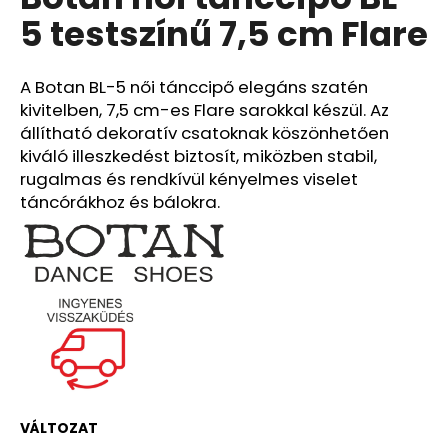
értékelése
5 testszínű 7,5 cm Flare
5-
ből
A
0,0
j
csillag.
A Botan BL-5 női tánccipő elegáns szatén
á
kivitelben, 7,5 cm-es Flare sarokkal készül. Az
n
állítható dekoratív csatoknak köszönhetően
l
kiváló illeszkedést biztosít, miközben stabil,
j
rugalmas és rendkívül kényelmes viselet
u
táncórákhoz és bálokra.
k
VÁLTOZAT