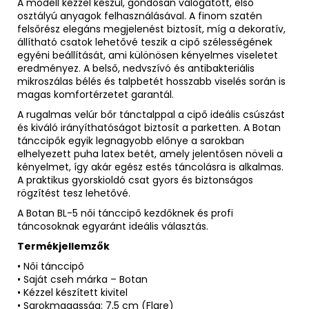
A modell kézzel készül, gondosan válogatott, első
osztályú anyagok felhasználásával. A finom szatén
felsőrész elegáns megjelenést biztosít, míg a dekoratív,
állítható csatok lehetővé teszik a cipő szélességének
egyéni beállítását, ami különösen kényelmes viseletet
eredményez. A belső, nedvszívó és antibakteriális
mikroszálas bélés és talpbetét hosszabb viselés során is
magas komfortérzetet garantál.
A rugalmas velúr bőr tánctalppal a cipő ideális csúszást
és kiváló irányíthatóságot biztosít a parketten. A Botan
tánccipők egyik legnagyobb előnye a sarokban
elhelyezett puha latex betét, amely jelentősen növeli a
kényelmet, így akár egész estés táncolásra is alkalmas.
A praktikus gyorskioldó csat gyors és biztonságos
rögzítést tesz lehetővé.
A Botan BL-5 női tánccipő kezdőknek és profi
táncosoknak egyaránt ideális választás.
Termékjellemzők
• Női tánccipő
• Saját cseh márka – Botan
• Kézzel készített kivitel
• Sarokmagasság: 7,5 cm (Flare)