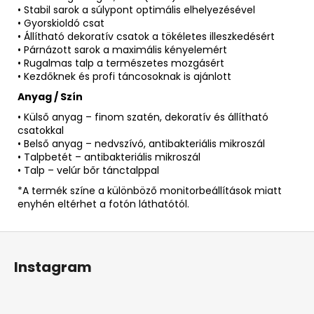
• Stabil sarok a súlypont optimális elhelyezésével
• Gyorskioldó csat
• Állítható dekoratív csatok a tökéletes illeszkedésért
• Párnázott sarok a maximális kényelemért
• Rugalmas talp a természetes mozgásért
• Kezdőknek és profi táncosoknak is ajánlott
Anyag / Szín
• Külső anyag – finom szatén, dekoratív és állítható
csatokkal
• Belső anyag – nedvszívó, antibakteriális mikroszál
• Talpbetét – antibakteriális mikroszál
• Talp – velúr bőr tánctalppal
*A termék színe a különböző monitorbeállítások miatt
enyhén eltérhet a fotón láthatótól.
L
á
Instagram
b
l
é