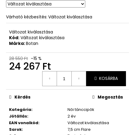
Várható kézbesítés:
Változat kiválasztása
Változat kiválasztása
Kód:
Változat kiválasztása
Márka:
Botan
28 550 Ft
–15 %
24 267 Ft
Egységár:
KOSÁRBA
Kérdés
Megosztás
Kategória
:
Női tánccipők
Jótállás
:
2 év
EAN vonalkód
:
Változat kiválasztása
Sarok
:
7,5 cm Flare