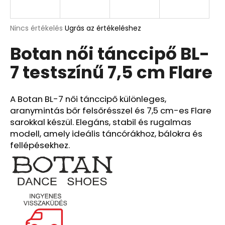
A
A
Nincs értékelés
Ugrás az értékeléshez
termék
j
Botan női tánccipő BL-
átlagos
á
értékelése
n
7 testszínű 7,5 cm Flare
5-
l
ből
j
0,0
u
csillag.
A Botan BL-7 női tánccipő különleges,
k
aranymintás bőr felsőrésszel és 7,5 cm-es Flare
sarokkal készül. Elegáns, stabil és rugalmas
modell, amely ideális táncórákhoz, bálokra és
fellépésekhez.