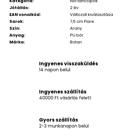
Kategória
:
Női tánccipők
Jótállás
:
2 év
EAN vonalkód
:
Változat kiválasztása
Sarok
:
7,5 cm Flare
Szín
:
Arany
Anyag
:
PU bőr
Márka
:
Botan
Ingyenes visszaküldés
14 napon belül
Ingyenes szállítás
40000 Ft vásárlás felett
Gyors szállítás
2-3 munkanapon belül