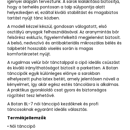
igényei alapján terveztünk. A sarok kialakítása biztosítja,
hogy a terhelés pontosan a talp súlypontja alatt
helyezkedjen el, ezáltal kiváló stabilitást és magabiztos
tartást nyújt tánc közben.
A modell kézzel készül, gondosan válogatott, első
osztályú anyagok felhasználásával. Az aranymintás bőr
felsőrész exkluzív, figyelemfelkeltő megjelenést biztosít.
A belső, nedvszívó és antibakteriális mikroszálas bélés és
talpbetét hosszabb viselés során is magas
komfortérzetet nyújt.
A rugalmas velúr bőr tánctalppal a cipő ideális csúszást
és kiváló irányíthatóságot biztosít a parketten. A Botan
tánccipők egyik különleges előnye a sarokban
elhelyezett puha latex betét, amely jelentősen növeli a
kényelmet, így akár egész estés táncolásra is alkalmas.
A praktikus gyorskioldó csat gyors és biztonságos
rögzítést tesz lehetővé.
A Botan BL-7 női tánccipő kezdőknek és profi
táncosoknak egyaránt ideális választás.
Termékjellemzők
• Női tánccipő