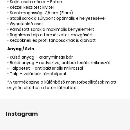
• Saját cseh márka – Botan
• Kézzel készített kivitel
• Sarokmagasság: 7,5 cm (Flare)
• Stabil sarok a súlypont optimális elhelyezésével
• Gyorskioldó csat
• Párnázott sarok a maximális kényelemért
• Rugalmas talp a természetes mozgásért
• Kezdőknek és profi táncosoknak is ajánlott
Anyag / Szín
• Külső anyag – aranymintás bőr
• Belső anyag – nedvszívó, antibakteriális mikroszál
• Talpbetét – antibakteriális mikroszál
• Talp – velúr bőr tánctalppal
*A termék színe a különböző monitorbeállítások miatt
enyhén eltérhet a fotón láthatótól.
L
á
Instagram
b
l