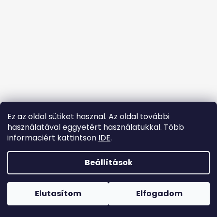
é
c
Ez az oldal sütiket hasznal. Az oldal további
használatával eggyetért használatukkal. Több
informaciért kattintson
IDE
.
Kövessen minket az Instagramon
Beállítások
Shoptet készítette
Copyright 2026
tanccipok.hu
. Minden jog fenntartva.
Elutasítom
Elfogadom
Süti beállítások szerkesztése