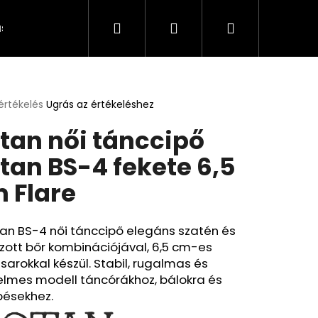
Keresés
Bejelentkezés
Kosár
s és fizetés
Kapcsolat
A személyes adatok 
értékelés
Ugrás az értékeléshez
k
tan női tánccipő
s
lése
tan BS-4 fekete 6,5
 Flare
.
an BS-4 női tánccipő elegáns szatén és
zott bőr kombinációjával, 6,5 cm-es
 sarokkal készül. Stabil, rugalmas és
elmes modell táncórákhoz, bálokra és
pésekhez.