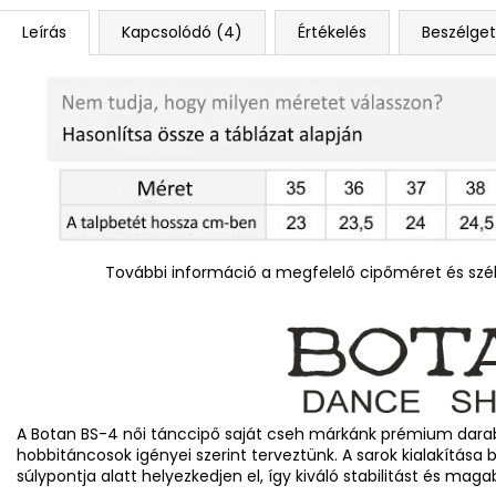
Leírás
Kapcsolódó (4)
Értékelés
Beszélge
További információ a megfelelő cipőméret és szél
A Botan BS-4 női tánccipő saját cseh márkánk prémium darabj
hobbitáncosok igényei szerint terveztünk. A sarok kialakítása b
súlypontja alatt helyezkedjen el, így kiváló stabilitást és maga