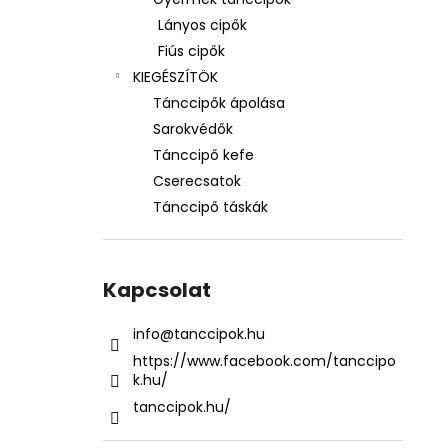
Lányos cipők
Fiús cipők
KIEGÉSZÍTÖK
Tánccipők ápolása
Sarokvédők
Tánccipő kefe
Cserecsatok
Tánccipő táskák
Kapcsolat
info
@
tanccipok.hu
https://www.facebook.com/tanccipo
k.hu/
tanccipok.hu/