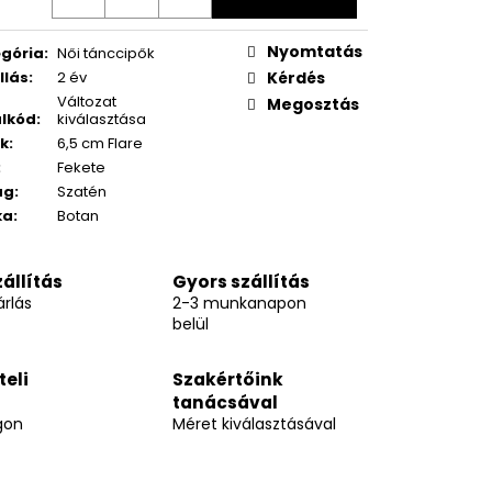
Nyomtatás
gória
:
Női tánccipők
llás
:
2 év
Kérdés
Változat
Megosztás
lkód
:
kiválasztása
k
:
6,5 cm Flare
:
Fekete
ag
:
Szatén
ka
:
Botan
állítás
Gyors szállítás
rlás
2-3 munkanapon
belül
teli
Szakértőink
tanácsával
gon
Méret kiválasztásával