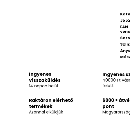
Kate
Jótá
EAN
vona
Saro
Szín
Any
Már
Ingyenes
Ingyenes sz
visszaküldés
40000 Ft vásá
felett
14 napon belül
Raktáron elérhető
6000 + átvé
termékek
pont
Azonnal elküldjük
Magyarorszá