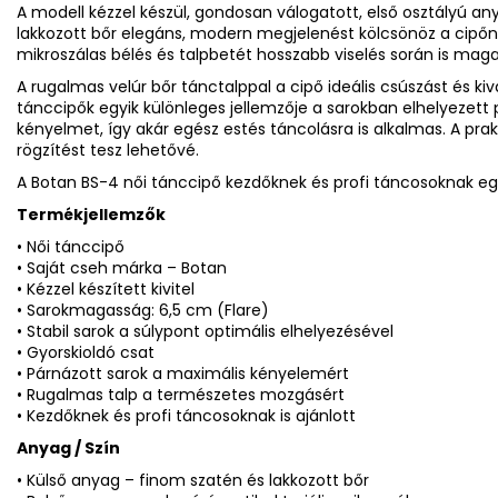
A modell kézzel készül, gondosan válogatott, első osztályú an
lakkozott bőr elegáns, modern megjelenést kölcsönöz a cipőnek
mikroszálas bélés és talpbetét hosszabb viselés során is maga
A rugalmas velúr bőr tánctalppal a cipő ideális csúszást és ki
tánccipők egyik különleges jellemzője a sarokban elhelyezett 
kényelmet, így akár egész estés táncolásra is alkalmas. A prak
rögzítést tesz lehetővé.
A Botan BS-4 női tánccipő kezdőknek és profi táncosoknak egy
Termékjellemzők
• Női tánccipő
• Saját cseh márka – Botan
• Kézzel készített kivitel
• Sarokmagasság: 6,5 cm (Flare)
• Stabil sarok a súlypont optimális elhelyezésével
• Gyorskioldó csat
• Párnázott sarok a maximális kényelemért
• Rugalmas talp a természetes mozgásért
• Kezdőknek és profi táncosoknak is ajánlott
Anyag / Szín
• Külső anyag – finom szatén és lakkozott bőr