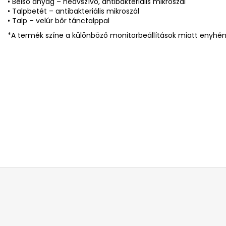
• Belső anyag – nedvszívó, antibakteriális mikroszál
• Talpbetét – antibakteriális mikroszál
• Talp – velúr bőr tánctalppal
*A termék színe a különböző monitorbeállítások miatt enyhén 