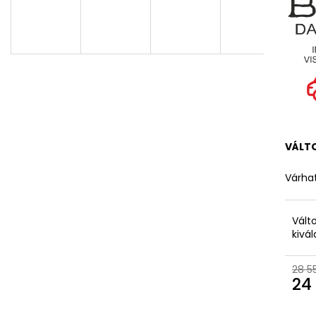
VÁLT
Várhat
Vált
kivá
28 5
24 
Egys