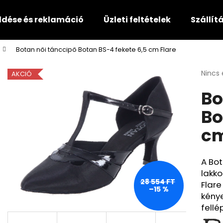
ldése és reklamáció
Üzleti feltételek
Szállítá
Botan női tánccipő Botan BS-4 fekete 6,5 cm Flare
Mit keres?
A
Nincs 
AKCIÓ
termé
Bo
átlago
KERESÉS
értéke
Bo
5-
ből
cm
0,0
Ajánljuk
csillag
A Bot
lakko
28 554 FT
Flare
–15 %
kény
fellé