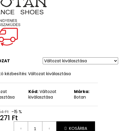
OZAT
ó kézbesítés:
Változat kiválasztása
ozat
Kód:
Változat
Márka:
lasztása
kiválasztása
Botan
54 Ft
–15 %
271 Ft
égár:
KOSÁRBA