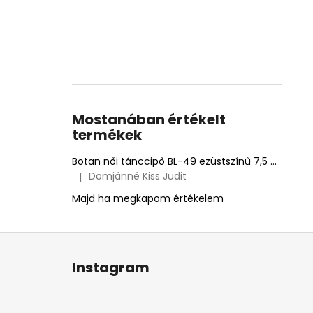
Mostanában értékelt
termékek
Botan női tánccipő BL-49 ezüstszínű 7,5 cm Flare
Domjánné Kiss Judit
|
A termék értékelése 5-ből 5 csillag.
Majd ha megkapom értékelem
L
á
Instagram
b
l