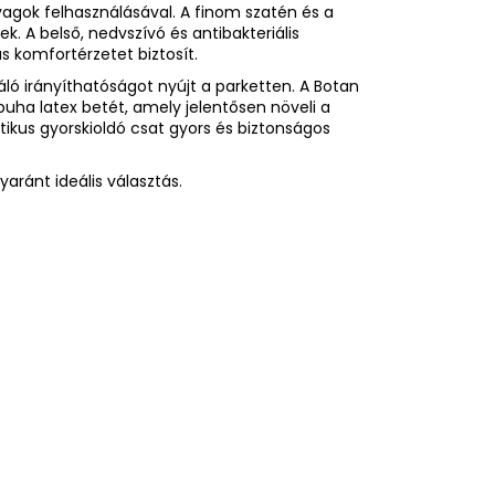
yagok felhasználásával. A finom szatén és a
. A belső, nedvszívó és antibakteriális
s komfortérzetet biztosít.
váló irányíthatóságot nyújt a parketten. A Botan
puha latex betét, amely jelentősen növeli a
tikus gyorskioldó csat gyors és biztonságos
aránt ideális választás.