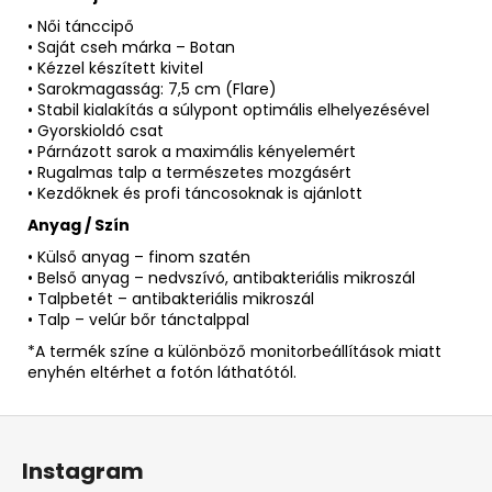
• Női tánccipő
• Saját cseh márka – Botan
• Kézzel készített kivitel
• Sarokmagasság: 7,5 cm (Flare)
• Stabil kialakítás a súlypont optimális elhelyezésével
• Gyorskioldó csat
• Párnázott sarok a maximális kényelemért
• Rugalmas talp a természetes mozgásért
• Kezdőknek és profi táncosoknak is ajánlott
Anyag / Szín
• Külső anyag – finom szatén
• Belső anyag – nedvszívó, antibakteriális mikroszál
• Talpbetét – antibakteriális mikroszál
• Talp – velúr bőr tánctalppal
*A termék színe a különböző monitorbeállítások miatt
enyhén eltérhet a fotón láthatótól.
L
á
Instagram
b