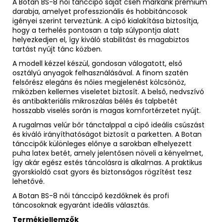
A Botan BS-8 női tánccipő saját cseh márkánk prémium
darabja, amelyet professzionális és hobbitáncosok
igényei szerint terveztünk. A cipő kialakítása biztosítja,
hogy a terhelés pontosan a talp súlypontja alatt
helyezkedjen el, így kiváló stabilitást és magabiztos
tartást nyújt tánc közben.
A modell kézzel készül, gondosan válogatott, első
osztályú anyagok felhasználásával. A finom szatén
felsőrész elegáns és nőies megjelenést kölcsönöz,
miközben kellemes viseletet biztosít. A belső, nedvszívó
és antibakteriális mikroszálas bélés és talpbetét
hosszabb viselés során is magas komfortérzetet nyújt.
A rugalmas velúr bőr tánctalppal a cipő ideális csúszást
és kiváló irányíthatóságot biztosít a parketten. A Botan
tánccipők különleges előnye a sarokban elhelyezett
puha latex betét, amely jelentősen növeli a kényelmet,
így akár egész estés táncolásra is alkalmas. A praktikus
gyorskioldó csat gyors és biztonságos rögzítést tesz
lehetővé.
A Botan BS-8 női tánccipő kezdőknek és profi
táncosoknak egyaránt ideális választás.
Termékjellemzők