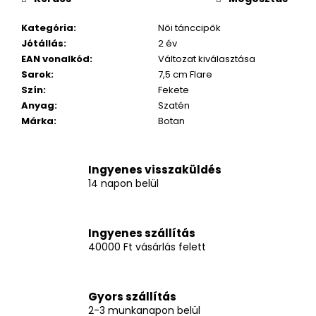
Kategória
:
Női tánccipők
Jótállás
:
2 év
EAN vonalkód
:
Változat kiválasztása
Sarok
:
7,5 cm Flare
Szín
:
Fekete
Anyag
:
Szatén
Márka
:
Botan
Ingyenes visszaküldés
14 napon belül
Ingyenes szállítás
40000 Ft vásárlás felett
Gyors szállítás
2-3 munkanapon belül