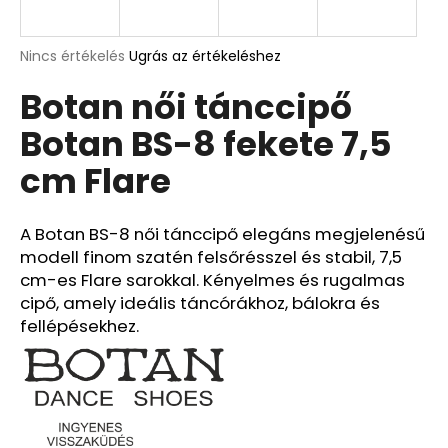
A
A
Nincs értékelés
Ugrás az értékeléshez
termék
j
Botan női tánccipő
átlagos
á
értékelése
n
Botan BS-8 fekete 7,5
5-
l
ből
j
cm Flare
0,0
u
csillag.
k
A Botan BS-8 női tánccipő elegáns megjelenésű
modell finom szatén felsőrésszel és stabil, 7,5
cm-es Flare sarokkal. Kényelmes és rugalmas
cipő, amely ideális táncórákhoz, bálokra és
fellépésekhez.