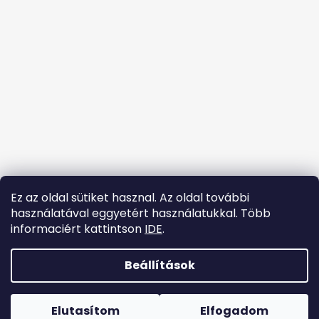
l
é
c
Ez az oldal sütiket hasznal. Az oldal további
használatával eggyetért használatukkal. Több
informaciért kattintson
IDE
.
Kövessen minket az Instagramon
Beállítások
Shoptet készítette
Copyright 2026
tanccipok.hu
. Minden jog fenntartva.
Elutasítom
Elfogadom
Süti beállítások szerkesztése