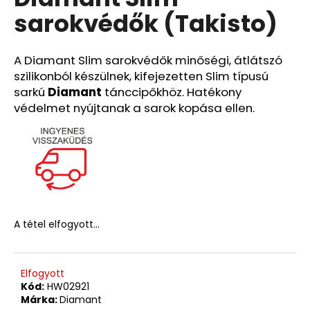
értékelése
sarokvédők (Takisto)
5-
ből
A
0,0
j
csillag.
A Diamant Slim sarokvédők minőségi, átlátszó
á
szilikonból készülnek, kifejezetten Slim típusú
n
sarkú
Diamant
tánccipőkhöz. Hatékony
l
védelmet nyújtanak a sarok kopása ellen.
j
u
k
A tétel elfogyott…
Elfogyott
Kód:
HW02921
Márka:
Diamant