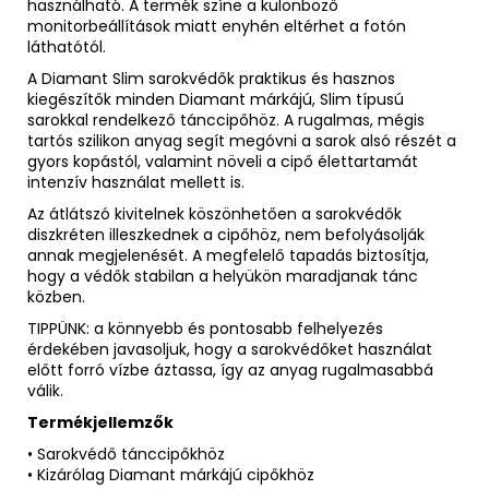
használható. A termék színe a különböző
monitorbeállítások miatt enyhén eltérhet a fotón
láthatótól.
A Diamant Slim sarokvédők praktikus és hasznos
kiegészítők minden Diamant márkájú, Slim típusú
sarokkal rendelkező tánccipőhöz. A rugalmas, mégis
tartós szilikon anyag segít megóvni a sarok alsó részét a
gyors kopástól, valamint növeli a cipő élettartamát
intenzív használat mellett is.
Az átlátszó kivitelnek köszönhetően a sarokvédők
diszkréten illeszkednek a cipőhöz, nem befolyásolják
annak megjelenését. A megfelelő tapadás biztosítja,
hogy a védők stabilan a helyükön maradjanak tánc
közben.
TIPPÜNK: a könnyebb és pontosabb felhelyezés
érdekében javasoljuk, hogy a sarokvédőket használat
előtt forró vízbe áztassa, így az anyag rugalmasabbá
válik.
Termékjellemzők
• Sarokvédő tánccipőkhöz
• Kizárólag Diamant márkájú cipőkhöz