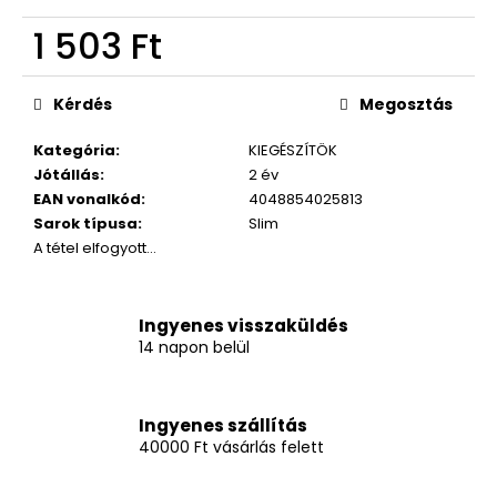
1 503 Ft
Egységár:
Kérdés
Megosztás
Kategória
:
KIEGÉSZÍTÖK
Jótállás
:
2 év
EAN vonalkód
:
4048854025813
Sarok típusa
:
Slim
A tétel elfogyott…
Ingyenes visszaküldés
14 napon belül
Ingyenes szállítás
40000 Ft vásárlás felett