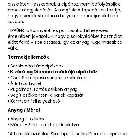
diszkréten illeszkednek a cipőhöz, nem befolyásolják
annak megjelenését. A megfelelő tapadás biztosítja,
hogy a védők stabilan a helyükön maradjanak tánc
közben.
TIPPÜNK: a könnyebb és pontosabb felhelyezés
érdekében javasoljuk, hogy a sarokvédőket használat
előtt forró vízbe áztassa, így az anyag rugalmasabbá
válik.
Termékjellemzők
• Sarokvédő tánccipőkhöz
•
Kizárólag Diamant márkájú cipőkhöz
• Csak Slim típusú sarkakhoz alkalmas
• Átlátszó kivitel
• Rugalmas, tartós szilikon anyag
• Segít csökkenteni a sarok kopását
• Könnyen felhelyezhető
Anyag / Méret
• Anyag – szilikon
• Méret – Slim sarokhoz kialakítva
*A termék kizárólag Slim típusú sarkú Diamant cipőkhöz