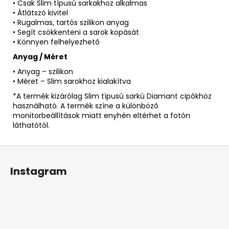
• Csak Slim típusú sarkakhoz alkalmas
• Átlátszó kivitel
• Rugalmas, tartós szilikon anyag
• Segít csökkenteni a sarok kopását
• Könnyen felhelyezhető
Anyag / Méret
• Anyag – szilikon
• Méret – Slim sarokhoz kialakítva
*A termék kizárólag Slim típusú sarkú Diamant cipőkhöz
használható. A termék színe a különböző
monitorbeállítások miatt enyhén eltérhet a fotón
láthatótól.
L
á
Instagram
b
l
é
c