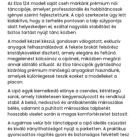
Az Elza 124 modell saját cseh márkánk prémium női
tánccipője, amelyet professzionális és hobbitáncosok
igényei szerint fejlesztettünk. A cipő szerkezete úgy lett
kialakítva, hogy a terhelés pontosan a talp súlypontja
alatt helyezkedjen el, ezáltal nagyobb stabilitást és
biztos tartást nyújt tánc közben.
A modell kézzel készül, gondosan válogatott, exkluzív
anyagok felhasználásával. A fekete brokát felsőrész
kristálykövekkel díszített, amely elegáns és feltűnő
megjelenést kölcsönöz a cipőnek, miközben megőrzi
annak időtálló stílusát. Az Elza tánccipők gyártásához
kizárólag prémium minőségű anyagokat használunk,
amelyek különlegessé teszik ezeket a modelleket a
piacon.
A cipő egyik kiemelkedő előnye a csendes, kétrétegű
sarok, amely tökéletesen kiegyensúlyozott és rendkívül
stabil. A belső, nedvszívó és antibakteriális mikroszálas
bélés, valamint a puhított mikroszálas talpbetét
hosszabb viselet során is magas komfortérzetet biztosít.
A rugalmas velúr bőr tánctalppal a cipő ideális csúszást
és kiváló irányíthatóságot nyújt a parketten. A praktikus
gyorscsattos rögzítés gyors és biztonságos felvételt tesz