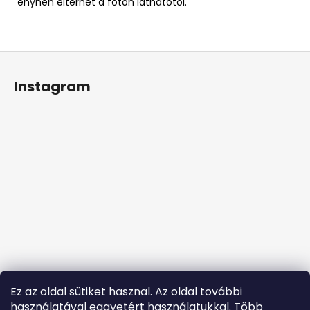
enyhén eltérhet a fotón láthatótól.
L
á
Instagram
b
l
é
c
Ez az oldal sütiket hasznal. Az oldal további
használatával eggyetért használatukkal. Több