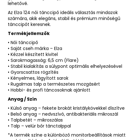
lehetővé.
Az Elza 124 női tánccipő ideális választás mindazok
számára, akik elegáns, stabil és prémium minőségű
tánccipőt keresnek.
Termékjellemzők
• Női tánccipő
• Saját cseh márka – Elza
• Kézzel készített kivitel
• Sarokmagasság: 6,5 cm (Flare)
• Stabil kialakítás a súlypont optimális elhelyezésével
• Gyorscsattos rögzítés
• Kényelmes, lágyított sarok
• Rugalmas talp a természetes mozgásért
• Hobbi- és profi táncosoknak ajánlott
Anyag / Szín
• Külső anyag – fekete brokát kristálykövekkel díszítve
• Belső anyag – nedvszívó, antibakteriális mikroszál
• Talpbetét – mikroszálas
• Talp – velúr bőr tánctalppal
*A termék színe a különböző monitorbeállítások miatt