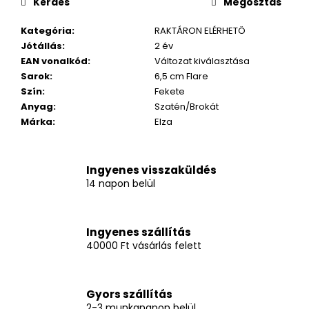
Kérdés
Megosztás
Kategória
:
RAKTÁRON ELÉRHETÖ
Jótállás
:
2 év
EAN vonalkód
:
Változat kiválasztása
Sarok
:
6,5 cm Flare
Szín
:
Fekete
Anyag
:
Szatén/Brokát
Márka
:
Elza
Ingyenes visszaküldés
14 napon belül
Ingyenes szállítás
40000 Ft vásárlás felett
Gyors szállítás
2-3 munkanapon belül