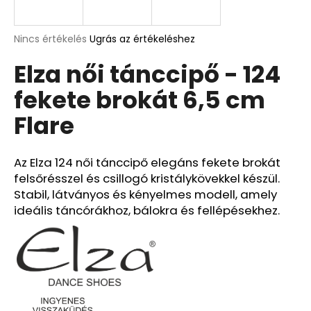
A
A
Nincs értékelés
Ugrás az értékeléshez
termék
j
Elza női tánccipő - 124
átlagos
á
értékelése
n
fekete brokát 6,5 cm
5-
l
ből
j
Flare
0,0
u
csillag.
k
Az Elza 124 női tánccipő elegáns fekete brokát
felsőrésszel és csillogó kristálykövekkel készül.
Stabil, látványos és kényelmes modell, amely
ideális táncórákhoz, bálokra és fellépésekhez.