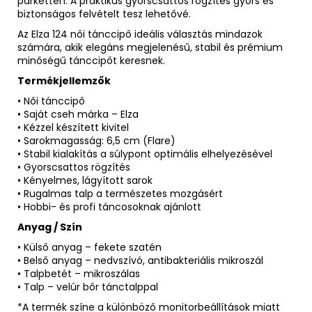
parketten. A praktikus gyorscsattos rögzítés gyors és
biztonságos felvételt tesz lehetővé.
Az Elza 124 női tánccipő ideális választás mindazok
számára, akik elegáns megjelenésű, stabil és prémium
minőségű tánccipőt keresnek.
Termékjellemzők
• Női tánccipő
• Saját cseh márka – Elza
• Kézzel készített kivitel
• Sarokmagasság: 6,5 cm (Flare)
• Stabil kialakítás a súlypont optimális elhelyezésével
• Gyorscsattos rögzítés
• Kényelmes, lágyított sarok
• Rugalmas talp a természetes mozgásért
• Hobbi- és profi táncosoknak ajánlott
Anyag / Szín
• Külső anyag – fekete szatén
• Belső anyag – nedvszívó, antibakteriális mikroszál
• Talpbetét – mikroszálas
• Talp – velúr bőr tánctalppal
*A termék színe a különböző monitorbeállítások miatt