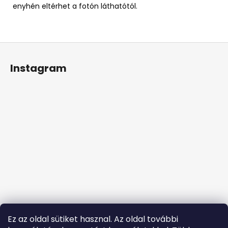
enyhén eltérhet a fotón láthatótól.
L
á
Instagram
b
l
é
c
Ez az oldal sütiket hasznal. Az oldal további