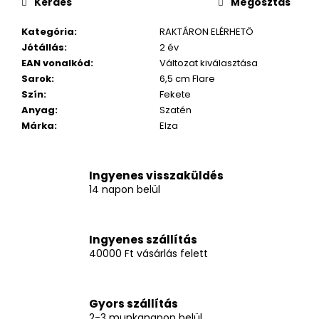
Kérdés
Megosztás
Kategória
:
RAKTÁRON ELÉRHETÖ
Jótállás
:
2 év
EAN vonalkód
:
Változat kiválasztása
Sarok
:
6,5 cm Flare
Szín
:
Fekete
Anyag
:
Szatén
Márka
:
Elza
Ingyenes visszaküldés
14 napon belül
Ingyenes szállítás
40000 Ft vásárlás felett
Gyors szállítás
2-3 munkanapon belül