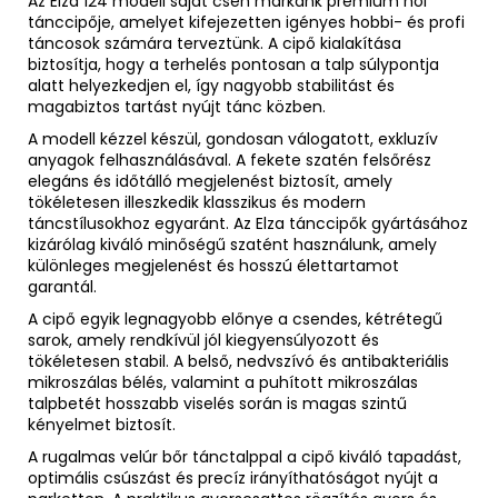
Az Elza 124 modell saját cseh márkánk prémium női
tánccipője, amelyet kifejezetten igényes hobbi- és profi
táncosok számára terveztünk. A cipő kialakítása
biztosítja, hogy a terhelés pontosan a talp súlypontja
alatt helyezkedjen el, így nagyobb stabilitást és
magabiztos tartást nyújt tánc közben.
A modell kézzel készül, gondosan válogatott, exkluzív
anyagok felhasználásával. A fekete szatén felsőrész
elegáns és időtálló megjelenést biztosít, amely
tökéletesen illeszkedik klasszikus és modern
táncstílusokhoz egyaránt. Az Elza tánccipők gyártásához
kizárólag kiváló minőségű szatént használunk, amely
különleges megjelenést és hosszú élettartamot
garantál.
A cipő egyik legnagyobb előnye a csendes, kétrétegű
sarok, amely rendkívül jól kiegyensúlyozott és
tökéletesen stabil. A belső, nedvszívó és antibakteriális
mikroszálas bélés, valamint a puhított mikroszálas
talpbetét hosszabb viselés során is magas szintű
kényelmet biztosít.
A rugalmas velúr bőr tánctalppal a cipő kiváló tapadást,
optimális csúszást és precíz irányíthatóságot nyújt a