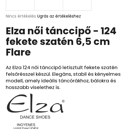
A
A
Nincs értékelés
Ugrás az értékeléshez
termék
j
Elza női tánccipő - 124
átlagos
á
értékelése
n
fekete szatén 6,5 cm
5-
l
ből
j
Flare
0,0
u
csillag.
k
Az Elza 124 női tánccipő letisztult fekete szatén
felsőrésszel készül. Elegáns, stabil és kényelmes
modell, amely ideális táncórákhoz, bálokra és
hosszabb viselethez is.