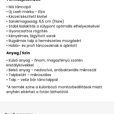
• Női tánccipő
• Új cseh márka – Elza
• Kézzel készített kivitel
• Sarokmagasság: 6,5 cm (Flare)
• Stabil kialakítás a súlypont optimális elhelyezésével
• Gyorscsattos rögzítés
• Kényelmes, lágyított sarok
• Rugalmas talp a természetes mozgásért
• Hobbi- és profi táncosoknak is ajánlott
Anyag / Szín
• Külső anyag – finom, magasfényű szatén
kristálykövekkel
• Belső anyag – nedvszívó, antibakteriális mikroszál
• Talpbetét – mikroszálas
• Talp – velúr bőr tánctalppal
*A termék színe a különböző monitorbeállítások miatt
enyhén eltérhet a fotón láthatótól.
L
á