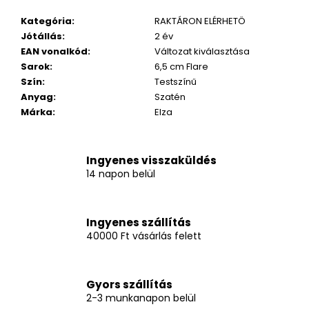
Kategória
:
RAKTÁRON ELÉRHETÖ
Jótállás
:
2 év
EAN vonalkód
:
Változat kiválasztása
Sarok
:
6,5 cm Flare
Szín
:
Testszínű
Anyag
:
Szatén
Márka
:
Elza
Ingyenes visszaküldés
14 napon belül
Ingyenes szállítás
40000 Ft vásárlás felett
Gyors szállítás
2-3 munkanapon belül