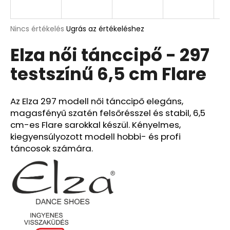
A
A
Nincs értékelés
Ugrás az értékeléshez
termék
j
Elza női tánccipő - 297
átlagos
á
értékelése
n
testszínű 6,5 cm Flare
5-
l
ből
j
0,0
u
csillag.
Az Elza 297 modell női tánccipő elegáns,
k
magasfényű szatén felsőrésszel és stabil, 6,5
cm-es Flare sarokkal készül. Kényelmes,
kiegyensúlyozott modell hobbi- és profi
táncosok számára.