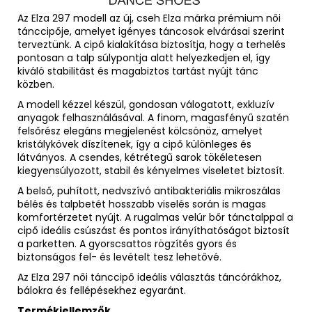
Az Elza 297 modell az új, cseh Elza márka prémium női
tánccipője, amelyet igényes táncosok elvárásai szerint
terveztünk. A cipő kialakítása biztosítja, hogy a terhelés
pontosan a talp súlypontja alatt helyezkedjen el, így
kiváló stabilitást és magabiztos tartást nyújt tánc
közben.
A modell kézzel készül, gondosan válogatott, exkluzív
anyagok felhasználásával. A finom, magasfényű szatén
felsőrész elegáns megjelenést kölcsönöz, amelyet
kristálykövek díszítenek, így a cipő különleges és
látványos. A csendes, kétrétegű sarok tökéletesen
kiegyensúlyozott, stabil és kényelmes viseletet biztosít.
A belső, puhított, nedvszívó antibakteriális mikroszálas
bélés és talpbetét hosszabb viselés során is magas
komfortérzetet nyújt. A rugalmas velúr bőr tánctalppal a
cipő ideális csúszást és pontos irányíthatóságot biztosít
a parketten. A gyorscsattos rögzítés gyors és
biztonságos fel- és levételt tesz lehetővé.
Az Elza 297 női tánccipő ideális választás táncórákhoz,
bálokra és fellépésekhez egyaránt.
Termékjellemzők