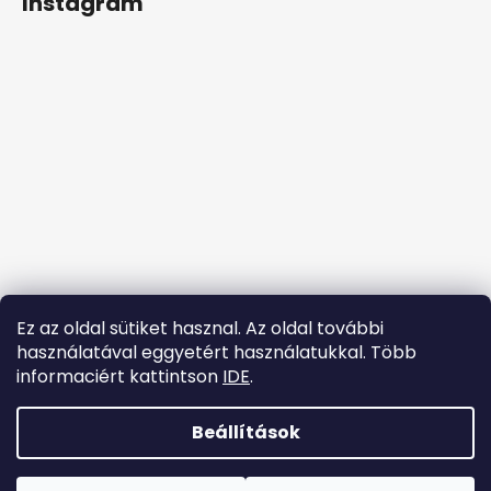
Instagram
b
l
é
c
Ez az oldal sütiket hasznal. Az oldal további
használatával eggyetért használatukkal. Több
informaciért kattintson
IDE
.
Kövessen minket az Instagramon
Beállítások
Shoptet készítette
Copyright 2026
tanccipok.hu
. Minden jog fenntartva.