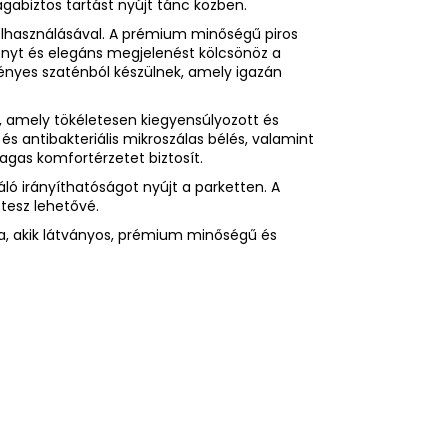
magabiztos tartást nyújt tánc közben.
felhasználásával. A prémium minőségű piros
 fényt és elegáns megjelenést kölcsönöz a
fényes szaténból készülnek, amely igazán
, amely tökéletesen kiegyensúlyozott és
 és antibakteriális mikroszálas bélés, valamint
agas komfortérzetet biztosít.
áló irányíthatóságot nyújt a parketten. A
 tesz lehetővé.
ra, akik látványos, prémium minőségű és