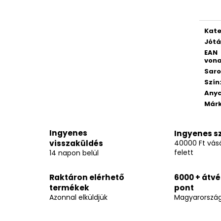
Kate
Jótá
EAN
vona
Saro
Szín
Any
Már
Ingyenes
Ingyenes sz
visszaküldés
40000 Ft vásá
felett
14 napon belül
Raktáron elérhető
6000 + átvé
termékek
pont
Azonnal elküldjük
Magyarorszá