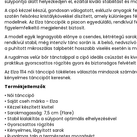
súlypontja alatt helyezkedjen el, ezáltal kiváló stabilitást és 
A cipő kézzel készül, gondosan válogatott, exkluzív anyagok 
szatén felsőrész kristálykövekkel díszített, amely különleges
modellnek. Az Elza tánccipők a piacon egyedülálló, rendkívül 
figyelemfelkeltő megjelenést biztosít.
A modell egyik legnagyobb előnye a csendes, kétrétegű sarok
rendkívül stabil, még intenzív tánc során is. A belső, nedvszívó
a puhított mikroszálas talpbetét hosszabb viselés esetén is m
A rugalmas velúr bőr tánctalppal a cipő ideális csúszást és kiv
praktikus gyorscsattos rögzítés gyors és biztonságos felvételt
Az Elza 1114 női tánccipő tökéletes választás mindazok számá
kényelmes tánccipőt keresnek.
Termékjellemzők
• Női tánccipő
• Saját cseh márka – Elza
• Kézzel készített kivitel
• Sarokmagasság: 7,5 cm (Flare)
• Stabil kialakítás a súlypont optimális elhelyezésével
• Gyorscsattos rögzítés
• Kényelmes, lágyított sarok
• Rugalmas talp a természetes mozgásért