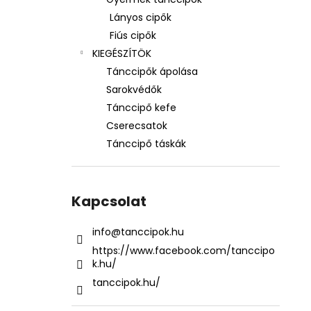
Lányos cipők
Fiús cipők
KIEGÉSZÍTÖK
Tánccipők ápolása
Sarokvédők
Tánccipő kefe
Cserecsatok
Tánccipő táskák
Kapcsolat
info
@
tanccipok.hu
https://www.facebook.com/tanccipo
k.hu/
tanccipok.hu/