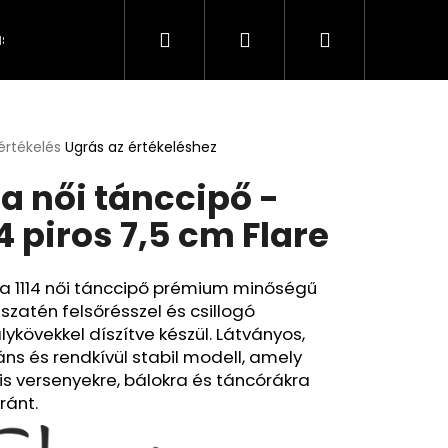
Keresés
Bejelentkezés
Kosár
s és fizetés
Kapcsolat
A személyes adatok 
értékelés
Ugrás az értékeléshez
k
za női tánccipő -
s
lése
14 piros 7,5 cm Flare
.
za 1114 női tánccipő prémium minőségű
 szatén felsőrésszel és csillogó
álykövekkel díszítve készül. Látványos,
ns és rendkívül stabil modell, amely
is versenyekre, bálokra és táncórákra
ránt.