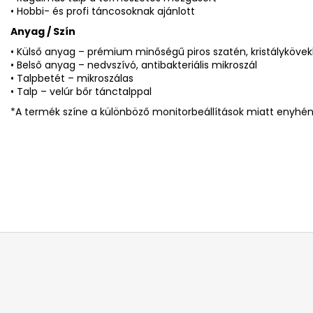
• Hobbi- és profi táncosoknak ajánlott
Anyag / Szín
• Külső anyag – prémium minőségű piros szatén, kristálykövekk
• Belső anyag – nedvszívó, antibakteriális mikroszál
• Talpbetét – mikroszálas
• Talp – velúr bőr tánctalppal
*A termék színe a különböző monitorbeállítások miatt enyhén 