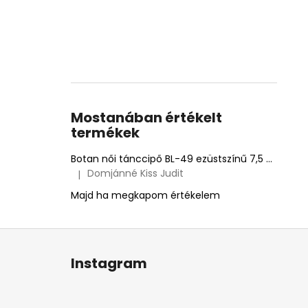
Mostanában értékelt
termékek
Botan női tánccipő BL-49 ezüstszínű 7,5 cm Flare
Domjánné Kiss Judit
|
A termék értékelése 5-ből 5 csillag.
Majd ha megkapom értékelem
L
á
Instagram
b
l