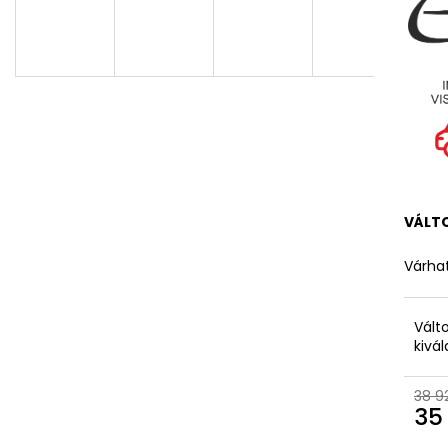
VÁLT
Várhat
Vált
kivá
38 9
35
Egys