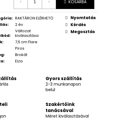
KOSÁRBA
Nyomtatás
gória
:
RAKTÁRON ELÉRHETÖ
llás
:
2 év
Kérdés
Változat
Megosztás
lkód
:
kiválasztása
k
:
7,5 cm Flare
:
Piros
ag
:
Brokát
ka
:
Elza
állítás
Gyors szállítás
rlás
2-3 munkanapon
belül
teli
Szakértőink
tanácsával
gon
Méret kiválasztásával