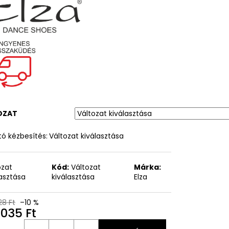
OZAT
ó kézbesítés:
Változat kiválasztása
ozat
Kód:
Változat
Márka:
lasztása
kiválasztása
Elza
28 Ft
–10 %
 035 Ft
égár: