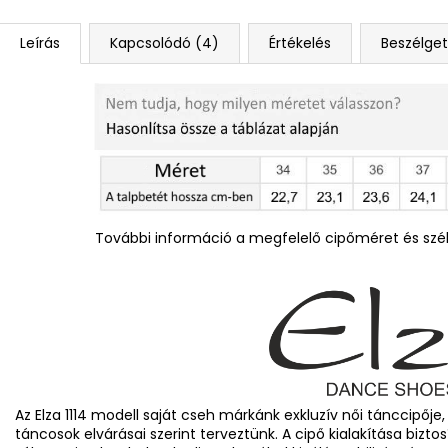
Leírás
Kapcsolódó (4)
Értékelés
Beszélge
További információ a megfelelő cipőméret és szél
Az Elza 1114 modell saját cseh márkánk exkluzív női tánccipője
táncosok elvárásai szerint terveztünk. A cipő kialakítása bizto