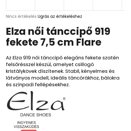
A
A
Nincs értékelés
Ugrás az értékeléshez
termék
j
Elza női tánccipő 919
átlagos
á
értékelése
n
fekete 7,5 cm Flare
5-
l
ből
j
0,0
u
csillag.
Az Elza 919 női tánccipő elegáns fekete szatén
k
felsőrésszel készül, amelyet csillogó
kristálykövek díszítenek. Stabil, kényelmes és
látványos modell, ideális táncórákhoz, bálokra
és színpadi fellépésekhez.