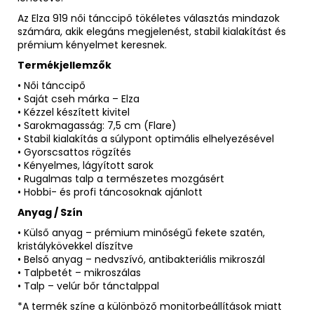
Az Elza 919 női tánccipő tökéletes választás mindazok
számára, akik elegáns megjelenést, stabil kialakítást és
prémium kényelmet keresnek.
Termékjellemzők
• Női tánccipő
• Saját cseh márka – Elza
• Kézzel készített kivitel
• Sarokmagasság: 7,5 cm (Flare)
• Stabil kialakítás a súlypont optimális elhelyezésével
• Gyorscsattos rögzítés
• Kényelmes, lágyított sarok
• Rugalmas talp a természetes mozgásért
• Hobbi- és profi táncosoknak ajánlott
Anyag / Szín
• Külső anyag – prémium minőségű fekete szatén,
kristálykövekkel díszítve
• Belső anyag – nedvszívó, antibakteriális mikroszál
• Talpbetét – mikroszálas
• Talp – velúr bőr tánctalppal
*A termék színe a különböző monitorbeállítások miatt