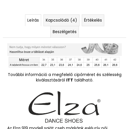
Leírás
Kapcsolódó (4)
Értékelés
Beszélgetés
További információ a megfelelő cipőméret és szélesség
kiválasztásáról
ITT
található.
Az Elza 919 modell saját cseh márkánk exkluzív női