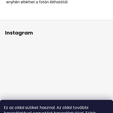
enyhén eltérhet a fotón láthatótól.
L
á
Instagram
b
l
é
c
Ez az oldal sütiket hasznal. Az oldal további