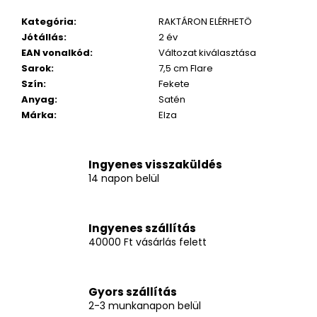
Kategória
:
RAKTÁRON ELÉRHETÖ
Jótállás
:
2 év
EAN vonalkód
:
Változat kiválasztása
Sarok
:
7,5 cm Flare
Szín
:
Fekete
Anyag
:
Satén
Márka
:
Elza
Ingyenes visszaküldés
14 napon belül
Ingyenes szállítás
40000 Ft vásárlás felett
Gyors szállítás
2-3 munkanapon belül