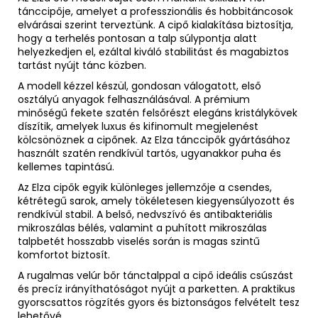
tánccipője, amelyet a professzionális és hobbitáncosok
elvárásai szerint terveztünk. A cipő kialakítása biztosítja,
hogy a terhelés pontosan a talp súlypontja alatt
helyezkedjen el, ezáltal kiváló stabilitást és magabiztos
tartást nyújt tánc közben.
A modell kézzel készül, gondosan válogatott, első
osztályú anyagok felhasználásával. A prémium
minőségű fekete szatén felsőrészt elegáns kristálykövek
díszítik, amelyek luxus és kifinomult megjelenést
kölcsönöznek a cipőnek. Az Elza tánccipők gyártásához
használt szatén rendkívül tartós, ugyanakkor puha és
kellemes tapintású.
Az Elza cipők egyik különleges jellemzője a csendes,
kétrétegű sarok, amely tökéletesen kiegyensúlyozott és
rendkívül stabil. A belső, nedvszívó és antibakteriális
mikroszálas bélés, valamint a puhított mikroszálas
talpbetét hosszabb viselés során is magas szintű
komfortot biztosít.
A rugalmas velúr bőr tánctalppal a cipő ideális csúszást
és precíz irányíthatóságot nyújt a parketten. A praktikus
gyorscsattos rögzítés gyors és biztonságos felvételt tesz
lehetővé.