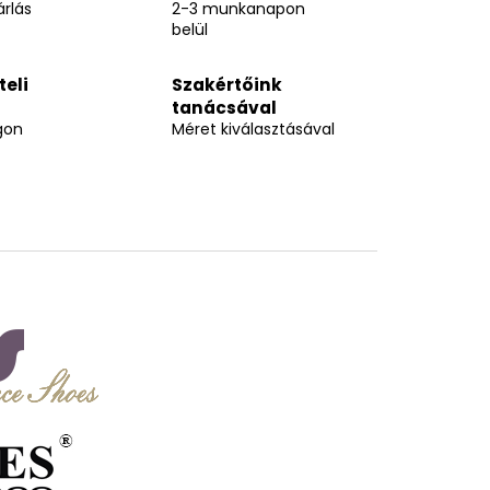
rlás
2-3 munkanapon
belül
teli
Szakértőink
tanácsával
gon
Méret kiválasztásával