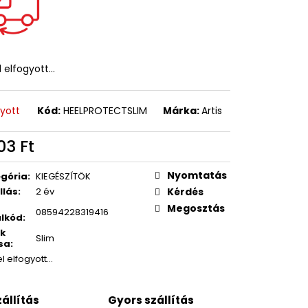
l elfogyott…
gyott
Kód:
HEELPROTECTSLIM
Márka:
Artis
03 Ft
égár:
Nyomtatás
gória
:
KIEGÉSZÍTÖK
llás
:
2 év
Kérdés
Megosztás
08594228319416
lkód
:
k
Slim
sa
:
el elfogyott…
állítás
Gyors szállítás