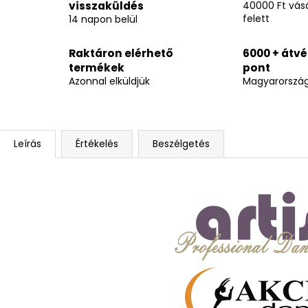
visszaküldés
40000 Ft vásá
felett
14 napon belül
Raktáron elérhető
6000 + átvé
termékek
pont
Azonnal elküldjük
Magyarorszá
Leírás
Értékelés
Beszélgetés