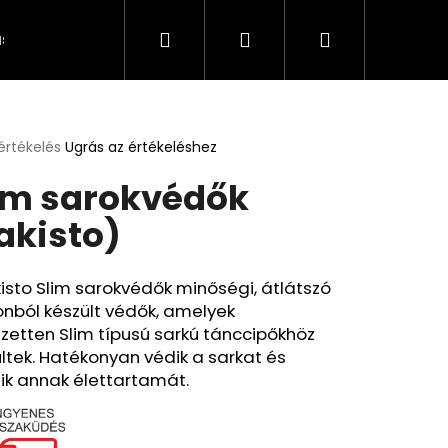
Keresés
Bejelentkezés
Kosár
s és fizetés
Kapcsolat
A személyes adatok 
értékelés
Ugrás az értékeléshez
k
im sarokvédők
s
lése
akisto)
.
isto Slim sarokvédők minőségi, átlátszó
konból készült védők, amelyek
ezetten Slim típusú sarkú tánccipőkhöz
ltek. Hatékonyan védik a sarkat és
ik annak élettartamát.