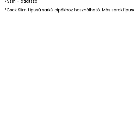
• Szín – átlátszó
*Csak Slim típusú sarkú cipőkhöz használható. Más saroktípu