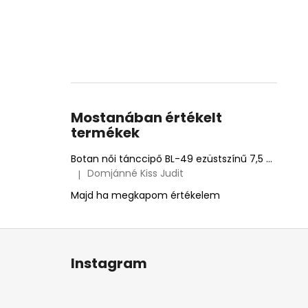
Mostanában értékelt
termékek
Botan női tánccipő BL-49 ezüstszínű 7,5 cm Flare
Domjánné Kiss Judit
|
A termék értékelése 5-ből 5 csillag.
Majd ha megkapom értékelem
L
á
Instagram
b
l