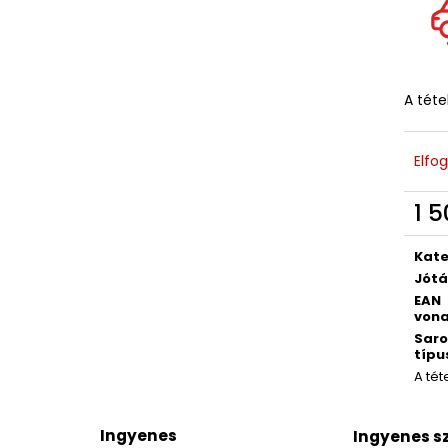
A téte
Elfo
1 5
Egys
Kate
Jótá
EAN
vona
Saro
típu
A tét
Ingyenes
Ingyenes sz