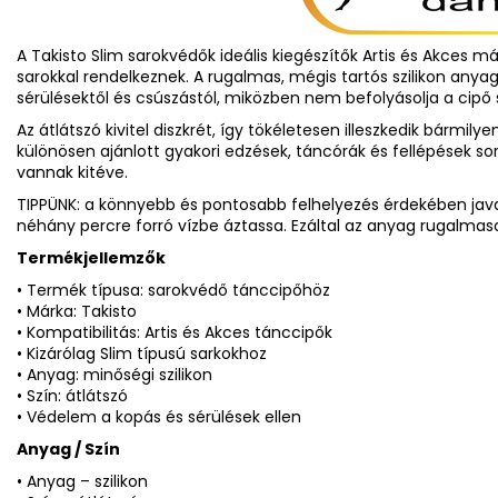
A Takisto Slim sarokvédők ideális kiegészítők Artis és Akces 
sarokkal rendelkeznek. A rugalmas, mégis tartós szilikon anyag
sérülésektől és csúszástól, miközben nem befolyásolja a cipő 
Az átlátszó kivitel diszkrét, így tökéletesen illeszkedik bármil
különösen ajánlott gyakori edzések, táncórák és fellépések so
vannak kitéve.
TIPPÜNK: a könnyebb és pontosabb felhelyezés érdekében java
néhány percre forró vízbe áztassa. Ezáltal az anyag rugalmasab
Termékjellemzők
• Termék típusa: sarokvédő tánccipőhöz
• Márka: Takisto
• Kompatibilitás: Artis és Akces tánccipők
• Kizárólag Slim típusú sarkokhoz
• Anyag: minőségi szilikon
• Szín: átlátszó
• Védelem a kopás és sérülések ellen
Anyag / Szín
• Anyag – szilikon