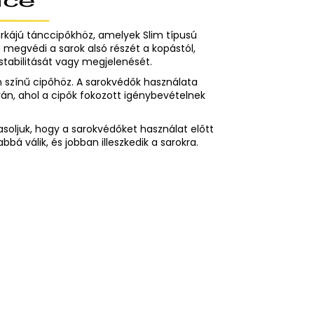
márkájú tánccipőkhöz, amelyek Slim típusú
 megvédi a sarok alsó részét a kopástól,
stabilitását vagy megjelenését.
yen színű cipőhöz. A sarokvédők használata
rán, ahol a cipők fokozott igénybevételnek
soljuk, hogy a sarokvédőket használat előtt
bá válik, és jobban illeszkedik a sarokra.