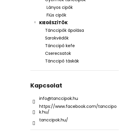
Lányos cipők
Fiús cipők
KIEGÉSZÍTÖK
Tánccipők ápolása
Sarokvédők
Tánccipő kefe
Cserecsatok
Tánccipő táskák
Kapcsolat
info
@
tanccipok.hu
https://www.facebook.com/tanccipo
k.hu/
tanccipok.hu/